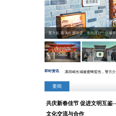
第十届房山金水湖冰雪节盛装开幕
即时资讯
出现将《岳阳楼记
·
多名游客在北京慕田峪长城被蜜蜂蜇伤，警方介
要闻
共庆新春佳节 促进文明互鉴
文化交流与合作