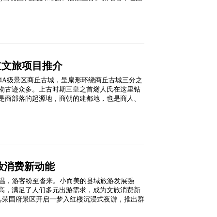
道文旅项目推介
4A级景区商丘古城，呈扇形环绕商丘古城三分之
物古迹众多。上古时期三皇之首燧人氏在这里钻
是商部落的起源地，商朝的建都地，也是商人、
放消费新动能
温，游客纷至沓来。小而美的县域旅游发展强
高，满足了人们多元出游需求，成为文旅消费新
定县荣国府景区开启一梦入红楼沉浸式夜游，推出群