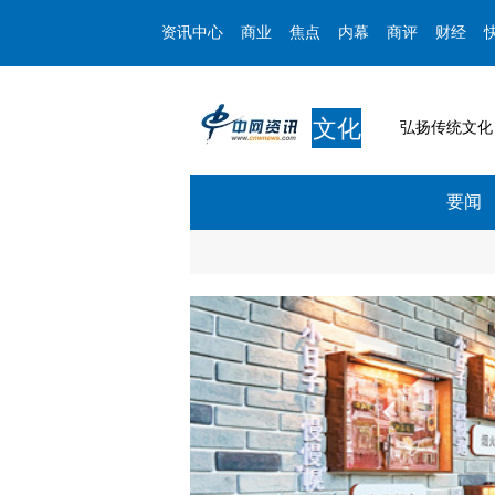
资讯中心
商业
焦点
内幕
商评
财经
文化
弘扬传统文化
要闻