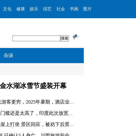
文化
健康
娱乐
综艺
社会
书画
图片
杂谈
金水湖冰雪节盛装开幕
今年暑假 酒店比游客更穷，2025年暑期，酒店业陷入“
印度对华签证的门槛还是太高了，印度此次放宽旅游签证
游客爬到泰山悬崖上打坐 景区回应，被劝下后景区加强
3对母女包车坠河 已确认5人身亡，川西旅游安全再敲警