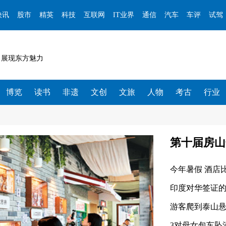
快讯
股市
精英
科技
互联网
IT业界
通信
汽车
车评
试驾
 展现东方魅力
博览
读书
非遗
文创
文旅
人物
考古
行业
第十届房山