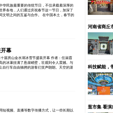
作为中华民族最重要的传统节日，不仅承载着深厚的
世界各地，人们通过庆祝春节这一节日，加深了
同文明之间的互鉴与合作。 在中国本土，春节的
河南省商丘
装开幕
 第十届房山金水湖冰雪节盛装开幕 作者：任淑霞
米高的冰瀑挂满了悬崖峭壁，壮观到令人震撼。与
科技赋能，
上自行车自由驰骋的游客们笑声朗朗。天空的湛
逛市集 看
用短视频、直播等数字传播方式，让一些长期以