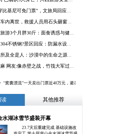
景区回应“女士穿比基尼可免门票”，文旅局回应：企业
青藏线一卡友在车内离世，救援人员用石头砸窗才打开车
浙江男子到河南旅游3个月胖30斤：面食诱惑与健康警示
古宋街道文旅项目推介
武陵山天池底为304不锈钢?景区回应：防漏水设计引发热
敦煌月牙泉目之所及全是人：沙漠中的生命之源与文化瑰
漓江竹筏密密麻麻 网友:像赤壁之战，竹筏大军过境景象
“窝囊漂流”一天卖出门票近40万元，避暑新潮流悄然兴
·
今年暑假 
阅读
其他推荐
金水湖冰雪节盛装开幕
23.7灾后重建完成 基础设施改
造完工 第十届房山金水湖冰雪节盛