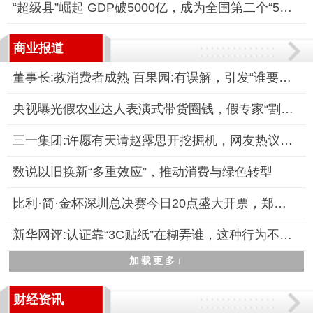
“超级县”崛起 GDP破5000亿，成为全国第二个“5000亿县”
商业报道
董事长:教消费者成熟 百果园:有误解，引发“谁要你教育”等质疑
央视曝光假农业达人表演式带货圈钱，假专家“割韭菜”坑农骗局被
三一集团:许愿有天请赵露思开挖掘机，网友热议“露思老师”新职
数说以旧换新“多重效应”，推动消费与绿色转型
比利·简·金杯深圳总决赛今日20点盛大开票，郑洁担任赛事推广大
新华网评:认证靠“3C贴纸”在糊弄谁，这种行为不仅严重扰乱了市
加载更多↓
财经资讯