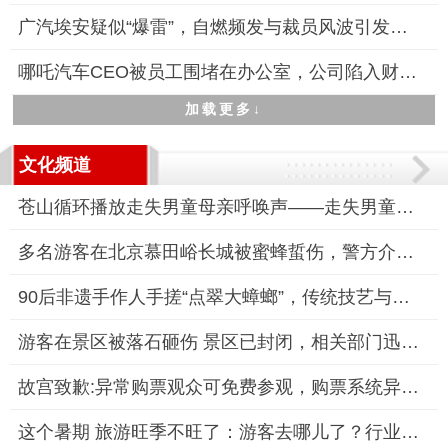
广汽埃安疑似“爆雷”，自燃频发与裁员风波引发市场担忧
哪吒汽车CEO被员工围堵在办公室，公司陷入财务与舆论双重危机
加载更多↓
文化频道
苍山循环播放走失男童母亲呼唤声——走失男童搜救持续进行
多名游客在北京慕田峪长城被蜜蜂蜇伤，警方介入调查
90后非遗手作人手搓“点翠大蟑螂”，传统技艺与亚文化碰撞出新火
游客在景区被落石砸伤 景区已封闭，相关部门迅速响应并封闭景区
故宫致歉:异常购票观众可免费参观，购票系统异常致“2分钱门票”
这个暑期 旅游旺季不旺了：游客去哪儿了？行业何去何从？