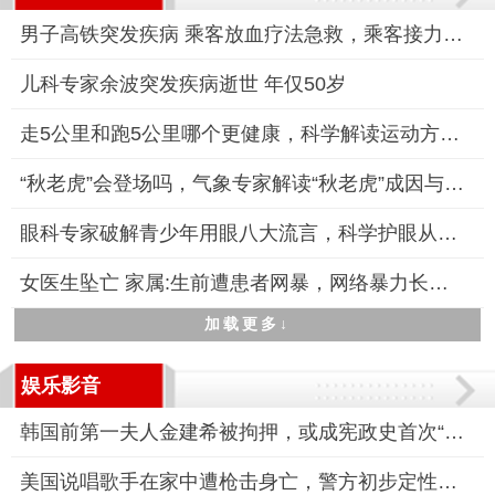
男子高铁突发疾病 乘客放血疗法急救，乘客接力施救显真情
儿科专家余波突发疾病逝世 年仅50岁
走5公里和跑5公里哪个更健康，科学解读运动方式的健康差异
“秋老虎”会登场吗，气象专家解读“秋老虎”成因与应对策略
眼科专家破解青少年用眼八大流言，科学护眼从破除谣言开始
女医生坠亡 家属:生前遭患者网暴，网络暴力长达7个月
加载更多↓
娱乐影音
韩国前第一夫人金建希被拘押，或成宪政史首次“总统夫妇同囚”
美国说唱歌手在家中遭枪击身亡，警方初步定性为凶杀案