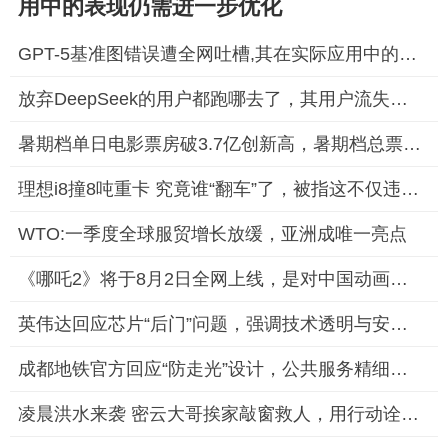
用中的表现仍需进一步优化
GPT-5基准图错误遭全网吐槽,其在实际应用中的表现仍需进一步优化
放弃DeepSeek的用户都跑哪去了，其用户流失问题引发了行业关注
暑期档单日电影票房破3.7亿创新高，暑期档总票房(含预售)已突破6
理想i8撞8吨重卡 究竟谁“翻车”了，被指这不仅违背了科学测试的
WTO:一季度全球服贸增长放缓，亚洲成唯一亮点
《哪吒2》将于8月2日全网上线，是对中国动画电影产业的一次重要
英伟达回应芯片“后门”问题，强调技术透明与安全至上
成都地铁官方回应“防走光”设计，公共服务精细化获市民点赞
凌晨洪水来袭 密云大哥挨家敲窗救人，用行动诠释了邻里之间的互