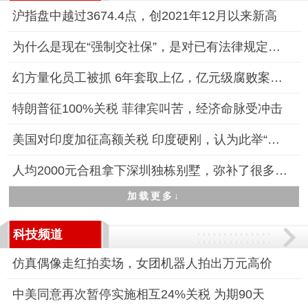
沪指盘中越过3674.4点，创2021年12月以来新高
为什么是现在“强制交社保”，是对已有法律规定的落实和强化
幻方量化员工被抓 6年套取上亿，亿元级腐败案曝光
特朗普征100%关税 菲律宾叫苦，经济命脉受冲击
美国对印度加征高额关税 印度硬刚，认为此举“不公平、不公正、
人均2000元合租拿下深圳独栋别墅，弥补了很多人想住别墅但预算不
加载更多↓
科技频道
仿真偶像走红拍卖场，女团机器人拍出万元高价
中美同意再次暂停实施相互24%关税 为期90天