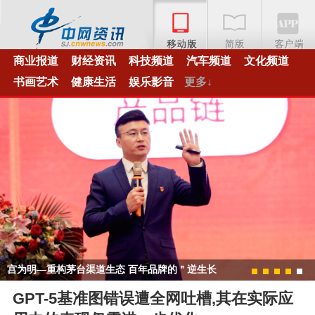
商业报道
财经资讯
科技频道
汽车频道
文化频道
书画艺术
健康生活
娱乐影音
更多↓
宫为明—重构茅台渠道生态 百年品牌的＂逆生长
1
2
3
4
5
＂密码
GPT-5基准图错误遭全网吐槽,其在实际应