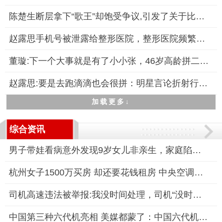
陈楚生断层拿下“歌王”却饱受争议,引发了关于比赛公平性与音乐
赵露思手机号被泄露给整形医院，整形医院频繁骚扰，引发公众关注
董璇:下一个大事就是有了小小张，46岁高龄拼二胎引关注
赵露思:要是去跑滴滴也会很拼：明星言论折射行业现实
加载更多↓
综合资讯
男子带娃看病意外发现9岁女儿非亲生，家庭陷入信任危机
杭州女子1500万买房 却还要花钱租房 中央空调系统故障被迫租房
司机高速违法被举报:我没时间处理，司机“没时间处理”成常态？
中国第三种六代机亮相 美媒都蒙了：中国六代机发展速度令世界震