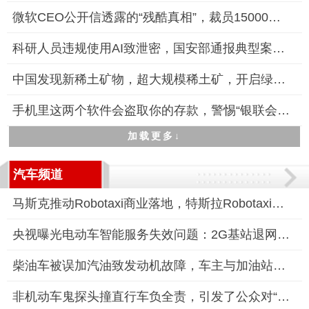
微软CEO公开信透露的“残酷真相”，裁员15000名员工
科研人员违规使用AI致泄密，国安部通报典型案例警示保密风险
中国发现新稀土矿物，超大规模稀土矿，开启绿色能源新时代
手机里这两个软件会盗取你的存款，警惕“银联会议”和“抖音会议
加载更多↓
汽车频道
马斯克推动Robotaxi商业落地，特斯拉Robotaxi服务即将启动
央视曝光电动车智能服务失效问题：2G基站退网，智能服务需付费升
柴油车被误加汽油致发动机故障，车主与加油站陷入责任认定僵局
非机动车鬼探头撞直行车负全责，引发了公众对“鬼探头”事故责任