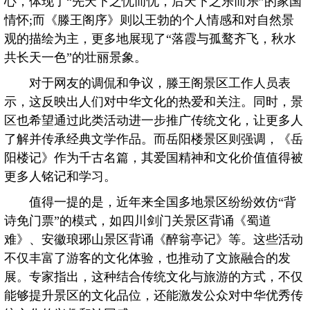
心，体现了“先天下之忧而忧，后天下之乐而乐”的家国
情怀;而《滕王阁序》则以王勃的个人情感和对自然景
观的描绘为主，更多地展现了“落霞与孤鹜齐飞，秋水
共长天一色”的壮丽景象。
对于网友的调侃和争议，滕王阁景区工作人员表
示，这反映出人们对中华文化的热爱和关注。同时，景
区也希望通过此类活动进一步推广传统文化，让更多人
了解并传承经典文学作品。而岳阳楼景区则强调，《岳
阳楼记》作为千古名篇，其爱国精神和文化价值值得被
更多人铭记和学习。
值得一提的是，近年来全国多地景区纷纷效仿“背
诗免门票”的模式，如四川剑门关景区背诵《蜀道
难》、安徽琅琊山景区背诵《醉翁亭记》等。这些活动
不仅丰富了游客的文化体验，也推动了文旅融合的发
展。专家指出，这种结合传统文化与旅游的方式，不仅
能够提升景区的文化品位，还能激发公众对中华优秀传