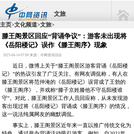
文旅
主页
文化频道
文旅
>
>
>
滕王阁景区回应“背诵争议”：游客未出现将
《岳阳楼记》误作《滕王阁序》现象
2025-04-14 07:09 来源：中网资讯综合
近日，微博上关于“滕王阁景区游客背诵《岳阳楼
记》”的热议引发了广泛关注。有网友调侃称，有人在
滕王阁景区将范仲淹的《岳阳楼记》误背成了王勃的
《滕王阁序》，并戏称“滕子京姓滕他不守岳阳楼谁
守”。对此，滕王阁景区工作人员回应称，从未发现游
客出现过将《岳阳楼记》背诵成《滕王阁序》的情况，
这一说法纯属网友的幽默调侃。
事实上，滕王阁景区近年来一直以推广传统文化为
特色，通过举办背诵活动吸引游客。例如，自2021年