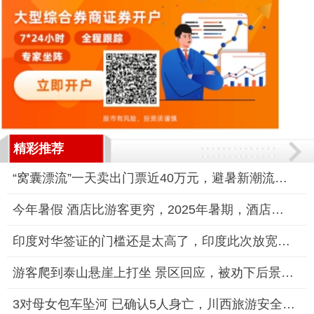
精彩推荐
“窝囊漂流”一天卖出门票近40万元，避暑新潮流悄然兴起
今年暑假 酒店比游客更穷，2025年暑期，酒店业陷入“寒冬”
印度对华签证的门槛还是太高了，印度此次放宽旅游签证，或许可以
游客爬到泰山悬崖上打坐 景区回应，被劝下后景区加强安全措施
3对母女包车坠河 已确认5人身亡，川西旅游安全再敲警钟