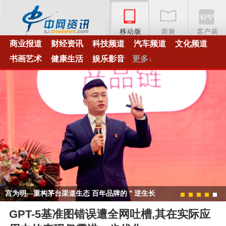
商业报道
财经资讯
科技频道
汽车频道
文化频道
书画艺术
健康生活
娱乐影音
更多↓
宫为明—重构茅台渠道生态 百年品牌的＂逆生长
1
2
3
4
5
＂密码
GPT-5基准图错误遭全网吐槽,其在实际应