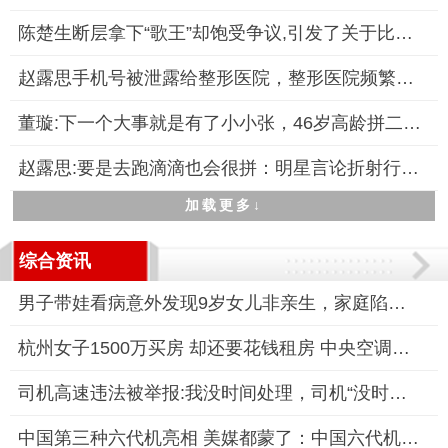
陈楚生断层拿下“歌王”却饱受争议,引发了关于比赛公平性与音乐
赵露思手机号被泄露给整形医院，整形医院频繁骚扰，引发公众关注
董璇:下一个大事就是有了小小张，46岁高龄拼二胎引关注
赵露思:要是去跑滴滴也会很拼：明星言论折射行业现实
加载更多↓
综合资讯
男子带娃看病意外发现9岁女儿非亲生，家庭陷入信任危机
杭州女子1500万买房 却还要花钱租房 中央空调系统故障被迫租房
司机高速违法被举报:我没时间处理，司机“没时间处理”成常态？
中国第三种六代机亮相 美媒都蒙了：中国六代机发展速度令世界震