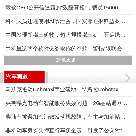
微软CEO公开信透露的“残酷真相”，裁员15000名员工
科研人员违规使用AI致泄密，国安部通报典型案例警示保密风险
中国发现新稀土矿物，超大规模稀土矿，开启绿色能源新时代
手机里这两个软件会盗取你的存款，警惕“银联会议”和“抖音会议
加载更多↓
汽车频道
马斯克推动Robotaxi商业落地，特斯拉Robotaxi服务即将启动
央视曝光电动车智能服务失效问题：2G基站退网，智能服务需付费升
柴油车被误加汽油致发动机故障，车主与加油站陷入责任认定僵局
非机动车鬼探头撞直行车负全责，引发了公众对“鬼探头”事故责任