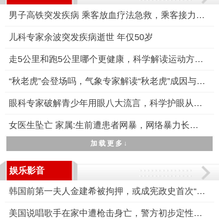
男子高铁突发疾病 乘客放血疗法急救，乘客接力施救显真情
儿科专家余波突发疾病逝世 年仅50岁
走5公里和跑5公里哪个更健康，科学解读运动方式的健康差异
“秋老虎”会登场吗，气象专家解读“秋老虎”成因与应对策略
眼科专家破解青少年用眼八大流言，科学护眼从破除谣言开始
女医生坠亡 家属:生前遭患者网暴，网络暴力长达7个月
加载更多↓
娱乐影音
韩国前第一夫人金建希被拘押，或成宪政史首次“总统夫妇同囚”
美国说唱歌手在家中遭枪击身亡，警方初步定性为凶杀案