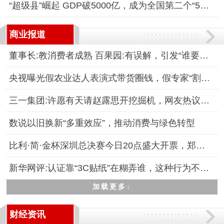
“超级县”崛起 GDP破5000亿，成为全国第二个“5000亿县”
商业报道
董事长:教消费者成熟 百果园:有误解，引发“谁要你教育”等质疑
央视曝光假农业达人表演式带货圈钱，假专家“割韭菜”坑农骗局被
三一集团:许愿有天请赵露思开挖掘机，网友热议“露思老师”新职
数说以旧换新“多重效应”，推动消费与绿色转型
比利·简·金杯深圳总决赛今日20点盛大开票，郑洁担任赛事推广大
新华网评:认证靠“3C贴纸”在糊弄谁，这种行为不仅严重扰乱了市
加载更多↓
财经资讯