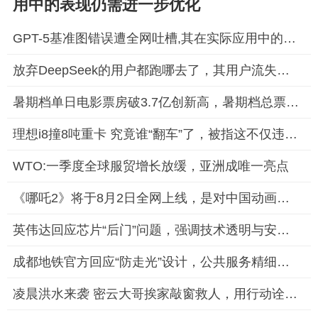
用中的表现仍需进一步优化
GPT-5基准图错误遭全网吐槽,其在实际应用中的表现仍需进一步优化
放弃DeepSeek的用户都跑哪去了，其用户流失问题引发了行业关注
暑期档单日电影票房破3.7亿创新高，暑期档总票房(含预售)已突破6
理想i8撞8吨重卡 究竟谁“翻车”了，被指这不仅违背了科学测试的
WTO:一季度全球服贸增长放缓，亚洲成唯一亮点
《哪吒2》将于8月2日全网上线，是对中国动画电影产业的一次重要
英伟达回应芯片“后门”问题，强调技术透明与安全至上
成都地铁官方回应“防走光”设计，公共服务精细化获市民点赞
凌晨洪水来袭 密云大哥挨家敲窗救人，用行动诠释了邻里之间的互