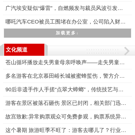
广汽埃安疑似“爆雷”，自燃频发与裁员风波引发市场担忧
哪吒汽车CEO被员工围堵在办公室，公司陷入财务与舆论双重危机
加载更多↓
文化频道
苍山循环播放走失男童母亲呼唤声——走失男童搜救持续进行
多名游客在北京慕田峪长城被蜜蜂蜇伤，警方介入调查
90后非遗手作人手搓“点翠大蟑螂”，传统技艺与亚文化碰撞出新火
游客在景区被落石砸伤 景区已封闭，相关部门迅速响应并封闭景区
故宫致歉:异常购票观众可免费参观，购票系统异常致“2分钱门票”
这个暑期 旅游旺季不旺了：游客去哪儿了？行业何去何从？