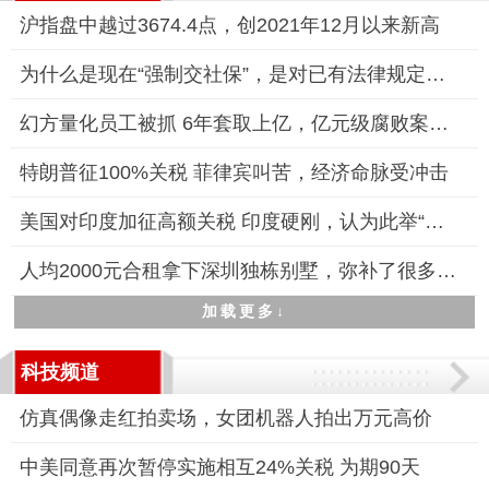
沪指盘中越过3674.4点，创2021年12月以来新高
为什么是现在“强制交社保”，是对已有法律规定的落实和强化
幻方量化员工被抓 6年套取上亿，亿元级腐败案曝光
特朗普征100%关税 菲律宾叫苦，经济命脉受冲击
美国对印度加征高额关税 印度硬刚，认为此举“不公平、不公正、
人均2000元合租拿下深圳独栋别墅，弥补了很多人想住别墅但预算不
加载更多↓
科技频道
仿真偶像走红拍卖场，女团机器人拍出万元高价
中美同意再次暂停实施相互24%关税 为期90天