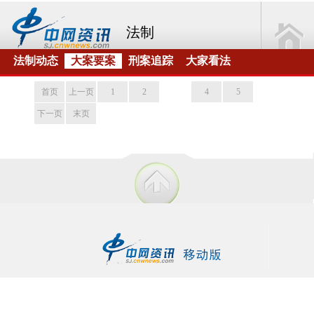
法制
法制动态
大案要案
刑案追踪
大家看法
首页
上一页
1
2
3
4
5
下一页
末页