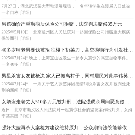
7月27日，湖北武汉某大型动漫展现场，一名年轻学生在漫展入口处被
一名自称
[详细]
男孩确诊严重癫痫后保险公司拒赔，法院判决赔偿35万元
2025年5月10日，北京通州区人民法院对一起因保险公司拒赔重大疾病
保险而引
[详细]
40多岁啃老男要钱被拒 往楼下扔菜刀，高空抛物行为引发社会广泛关注
2025年7月24日晚上，上海宝山区发生一起令人震惊的高空抛物事件。
一名40多
[详细]
男星杀害女友被枪决 家人已搬离村子，同村居民对此事讳莫如深
2025年7月24日，一则关于艺人张艺洋因感情纠纷杀害女友并被判处死
刑的新闻
[详细]
女婿盗走老丈人510多万元被判刑，法院强调亲属间恶意侵害财产将依法严惩
近日，北京市顺义区人民法院对一起震惊社会的盗窃案作出判决，女婿
李某某因
[详细]
强奸大嫂再杀人案检方建议维持原判，公众期待法院能够依法公正处理此案