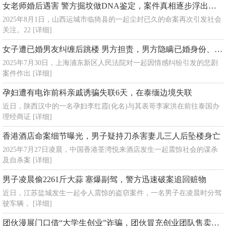
女老师婚后遇害 警方掘坟做DNA鉴定，案件真相逐步浮出水面
2025年8月1日，山西运城市临猗县的一起尘封已久的命案再次引发社会
关注。22
[详细]
女子遭已婚男友纠缠后跳楼 男方担责，男方隐瞒已婚身份、存在暴力倾向
2025年7月30日，上海浦东新区人民法院对一起因情感纠纷引发的悲剧
案件作出
[详细]
孕妇遭有电诈前科亲戚诱骗失联6天，在泰缅边境失联
近日，陕西汉中的一名孕妇李红霞(化名)与其表哥李家洪在前往泰国办
理经商证
[详细]
香港酒店命案细节曝光，男子疑持刀杀害妻儿三人后坠楼身亡
2025年7月27日凌晨，中国香港荃湾悦来酒店发生一起震惊社会的谋杀
及自杀案
[详细]
男子凌晨偷2261斤大蒜 塞爆副驾，警方迅速破案追回赃物
近日，江苏盐城发生一起令人震惊的盗窃案件，一名男子在凌晨时分驾
驶车辆，
[详细]
团伙漫展门口借“大学生创业”诈骗，团伙冒充创业团队售卖劣质商品