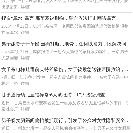
7月22日上午，云南省高级人民法院在华宁县人民法院对男子强奸大嫂
出狱后刺
[详细]
捏造“粪水”谣言 邵某豪被刑拘，警方依法打击网络谣言
2025年7月22日，杭州市余杭区一名网民邵某豪因编造虚假警情通报并
捏造粪水
[详细]
男子嫌妻子开车慢 当街打断其肋骨，任何以暴力手段解决问题的行为都将付出沉重的代价
2025年7月21日，媒体报道了一起令人震惊的家庭暴力案件。一名男子
尤某因妻
[详细]
女子乘电梯疑遭前夫持斧砍伤，女子被紧急送往医院救治，目前伤情稳定
7月14日，江苏徐州发生一起令人震惊的暴力事件。一名女子在乘坐电
梯时，疑
[详细]
甘肃通报幼儿血铅异常:6人被批捕，17人接受调查
近日，甘肃省天水市麦积区发生一起涉及多名幼儿血铅异常的事件，引
发社会广
[详细]
男子躲女厕隔间偷拍被抓现行，引发了公众对女性隐私安全的关注
近日，广州某地发生一起令人震惊的偷拍事件，一名男子在公共女厕所