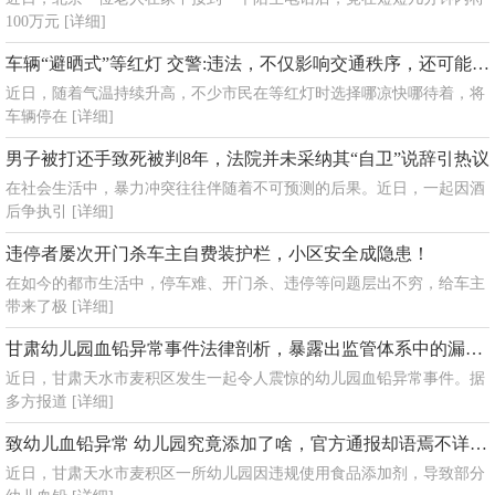
100万元
[详细]
车辆“避晒式”等红灯 交警:违法，不仅影响交通秩序，还可能引发安全隐患
近日，随着气温持续升高，不少市民在等红灯时选择哪凉快哪待着，将
车辆停在
[详细]
男子被打还手致死被判8年，法院并未采纳其“自卫”说辞引热议
在社会生活中，暴力冲突往往伴随着不可预测的后果。近日，一起因酒
后争执引
[详细]
违停者屡次开门杀车主自费装护栏，小区安全成隐患！
在如今的都市生活中，停车难、开门杀、违停等问题层出不穷，给车主
带来了极
[详细]
甘肃幼儿园血铅异常事件法律剖析，暴露出监管体系中的漏洞和责任缺失
近日，甘肃天水市麦积区发生一起令人震惊的幼儿园血铅异常事件。据
多方报道
[详细]
致幼儿血铅异常 幼儿园究竟添加了啥，官方通报却语焉不详加剧对事件真相的质疑
近日，甘肃天水市麦积区一所幼儿园因违规使用食品添加剂，导致部分