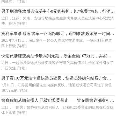
内藏匿于
[详细]
男子刑满释放后去洗浴中心0元购被抓，以“免费”为名，行消费之实
近日，江苏、河南、安徽等地接连发生刑满释放人员在洗浴中心恶意消
费、拒绝
[详细]
宾利车肇事逃逸 警车一路追踪喊话，遇到事故必须第一时间报警，切勿选择逃逸
2025年7月18日，海口发生一起令人震惊的交通事故。一辆宾利车在道
路上行驶
[详细]
快递员涉嫌变卖油卡最高判无期，涉案金额107万元，卖家，怀疑快递员与买家勾结
近日，一起涉及快递员涉嫌变卖客户寄送的高价值加油卡的案件引发了
广泛关注
[详细]
男子寄107万元油卡遭快递员变卖，快递员涉嫌勾结客户套现，警方已立案调查
7月16日，江苏扬州的梁先生向媒体反映，他通过快递公司寄送了价值
107万元的
[详细]
警察称能从缅甸捞人 已被纪监委带走——冒充民警诈骗案引发社会广泛关注
近日，一则关于警察称能从缅甸捞人，已被纪监委带走的信息在社交媒
体上迅速
[详细]