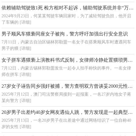
依赖辅助驾驶致1死 检方相对不起诉，辅助驾驶系统并非“万能”
2024年9月23日，何某某驾驶车辆回家时，为了减轻驾驶负担，他开启
了车辆的
[详细]
男子顺风车猥亵同座女子被拘，警方呼吁加强出行安全意识
7月11日，内蒙古自治区锡林郭勒盟一名女子在搭乘顺风车时遭遇同车
男子的猥
[详细]
女子拼车遇猥亵上演教科书式反制，女律师冷静处置猥琐男骚扰被赞
7月12日，内蒙古锡林郭勒盟发生一起令人拍手称快的事件。一名女律
师在拼车
[详细]
27岁女子诬告同乡强奸被捕，警方查明双方曾谈妥2000元性交易
2025年7月12日，澳门司法警察局接到一起报案，一名27岁内地女子蒋
某向警方
[详细]
20岁男子出差约40岁女网友遇仙人跳，警方发现是一起典型的网络交友诈骗案件
2025年7月13日，一名20岁男子在出差途中通过网络结识了一位自称40
岁的女性
[详细]