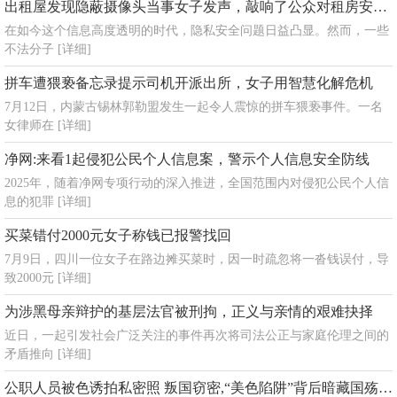
出租屋发现隐蔽摄像头当事女子发声，敲响了公众对租房安全的警钟
在如今这个信息高度透明的时代，隐私安全问题日益凸显。然而，一些
不法分子
[详细]
拼车遭猥亵备忘录提示司机开派出所，女子用智慧化解危机
7月12日，内蒙古锡林郭勒盟发生一起令人震惊的拼车猥亵事件。一名
女律师在
[详细]
净网:来看1起侵犯公民个人信息案，警示个人信息安全防线
2025年，随着净网专项行动的深入推进，全国范围内对侵犯公民个人信
息的犯罪
[详细]
买菜错付2000元女子称钱已报警找回
7月9日，四川一位女子在路边摊买菜时，因一时疏忽将一沓钱误付，导
致2000元
[详细]
为涉黑母亲辩护的基层法官被刑拘，正义与亲情的艰难抉择
近日，一起引发社会广泛关注的事件再次将司法公正与家庭伦理之间的
矛盾推向
[详细]
公职人员被色诱拍私密照 叛国窃密,“美色陷阱”背后暗藏国殇！终酿大祸