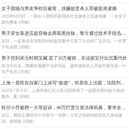
女子因猫与男友争吵后被害，涉嫌故意杀人罪被批准逮捕
2025年8月8日，一则令人震惊的新闻在社交媒体上迅速传播：一名女子
因与男友
[详细]
男子穿女装进店盗窃偷走两双黑丝袜，警方通过技术手段迅速锁定嫌疑人
近日，一起发生在河南郑州的盗窃案件引发了公众的广泛关注。一名男
子在凌晨
[详细]
男子挖到宋元时期宝藏 卖了20万被抓，非法探宝付出沉重代价
在当今社会，随着短视频平台的兴起，越来越多的人开始对探宝这一行
为产生兴
[详细]
上海一居民在自家门上涂写“血债”，邻居告上法庭，法院判决限期清除
2025年7月31日，上海市徐汇区人民法院审理了一起因邻里纠纷引发的
案件。案
[详细]
旺仔小乔被榜一大哥起诉，80万打赏引发法律风暴，要求全额退款并停止虚假承诺
近日，网络主播旺仔小乔因与一名榜一大哥之间的纠纷而陷入舆论漩
涡。据报道
[详细]