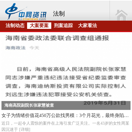
法制
法制动态
大案要案
刑案追踪
大家看法
海南高院副院长张家慧被查
女子为情绪价值花450万公款找男模：3个月花光，最终身陷囹圄
近日，一起令人震惊的案件在上海引发广泛关注。一名43岁的女性周某
因沉迷于
[详细]