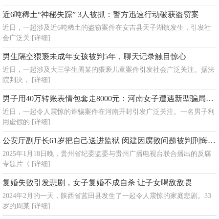
近6吨稀土“神秘失踪” 3人被抓：警方迅速行动破获盗窃案
近日，一起涉及近6吨稀土的盗窃案件在安吉县天子湖镇发生，引发社
会广泛关
[详细]
男生隔空猥亵未成年女孩被判5年，聊天记录触目惊心
近日，一起涉及大三学生周某的猥亵儿童案件引发社会广泛关注。据法
院判决，
[详细]
男子用40万转账表情包套走8000元：河南女子遭遇新型骗局，警方提醒警惕电子支付风险
近日，一起令人震惊的诈骗案件在河南开封引发广泛关注。一名男子利
用虚假的
[详细]
公安厅副厅长61岁把自己送进监狱 闵建因腐败问题被判刑悔恨不已
2025年1月18日晚，贵州省纪委监委与贵州广播电视台联合播出的反腐
专题片《
[详细]
复婚失败引发悲剧，女子复婚不成自杀 让子女喝敌敌畏
2024年2月的一天，陕西省蓝田县发生了一起令人震惊的家庭悲剧。33
岁的周某
[详细]