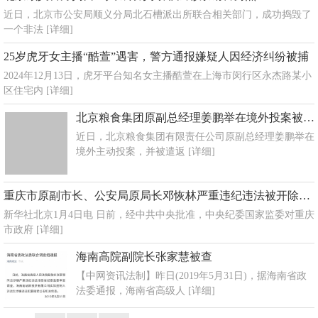
近日，北京市公安局顺义分局北石槽派出所联合相关部门，成功捣毁了
一个非法
[详细]
25岁虎牙女主播“酷萱”遇害，警方通报嫌疑人因经济纠纷被捕
2024年12月13日，虎牙平台知名女主播酷萱在上海市闵行区永杰路某小
区住宅内
[详细]
北京粮食集团原副总经理姜鹏举在境外投案被遣返回国
近日，北京粮食集团有限责任公司原副总经理姜鹏举在
境外主动投案，并被遣返
[详细]
重庆市原副市长、公安局原局长邓恢林严重违纪违法被开除党籍和公职
新华社北京1月4日电 日前，经中共中央批准，中央纪委国家监委对重庆
市政府
[详细]
海南高院副院长张家慧被查
【中网资讯法制】昨日(2019年5月31日)，据海南省政
法委通报，海南省高级人
[详细]