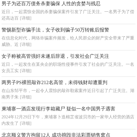
男子为还百万债务杀妻骗保 人性的贪婪与残忍
近日，一起震惊全国的杀妻骗保案件引发了广泛关注。一名男子为了偿
还高达百
[详细]
警惕新型诈骗手法，女子收到骗子50万转账后报警
在信息化时代，网络诈骗案件频发，给人民群众的财产安全带来了严重
威胁。近
[详细]
女子称被高管强奸未遂后辞退，引发社会广泛关注
近日，一起发生在某央企的职场性侵事件引发了社会的广泛关注。一名
女员工实
[详细]
两男子PS裸照敲诈212名高管，未得钱财却遭重判
在山东邹平市，一起令人震惊的敲诈勒索案件近日引起了广泛关注。湖
南男子朱
[详细]
柬埔寨一酒店发现行李箱藏尸 疑似一名中国男子遇害
2024年12月29日下午，柬埔寨卜迭棉芷省波贝市的一家华人经营的酒店
内发生了
[详细]
北京顺义警方拘留12人 成功捣毁非法彩票销售窝点