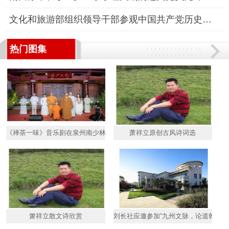
文化和旅游部组织领导干部参观中国共产党历史展览
热门图集
《禅茶一味》音乐剧在泉州南少林寺演武堂演出
萧祥立原创古风诗词选
箫祥立散文诗欣赏
刘长社应邀参加“九州文脉，论道乾坤”