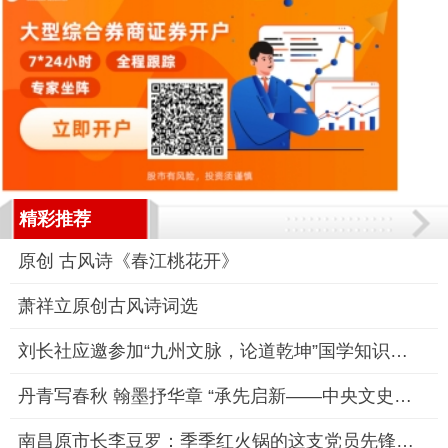
精彩推荐
原创 古风诗《春江桃花开》
萧祥立原创古风诗词选
刘长社应邀参加“九州文脉，论道乾坤”国学知识讲座
丹青写春秋 翰墨抒华章 “承先启新——中央文史研究馆建馆70周年
南昌原市长李豆罗：季季红火锅的这支党员先锋队，战斗力十足！