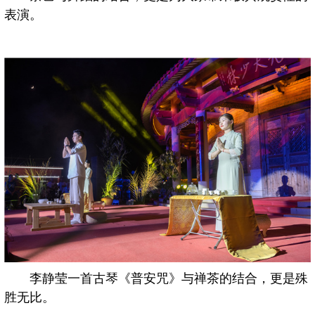
表演。
李静莹一首古琴《普安咒》与禅茶的结合，更是殊
胜无比。