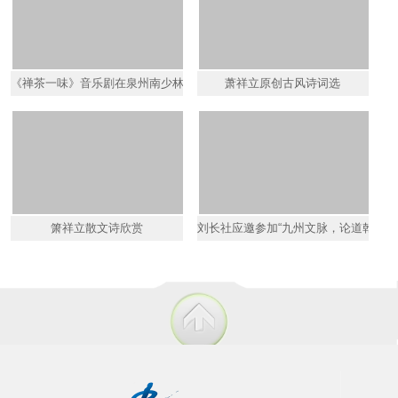
《禅茶一味》音乐剧在泉州南少林寺演武堂演出
萧祥立原创古风诗词选
箫祥立散文诗欣赏
刘长社应邀参加“九州文脉，论道乾坤”