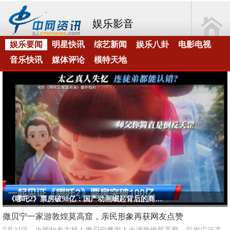
娱乐影音
娱乐要闻
明星快讯
综艺新闻
娱乐八卦
电影电视
音乐快讯
媒体评论
模特天地
《哪吒2》票房破98亿：国产动画崛起背后的商业密码与文化力量
撒贝宁一家游敦煌莫高窟，亲民形象再获网友点赞