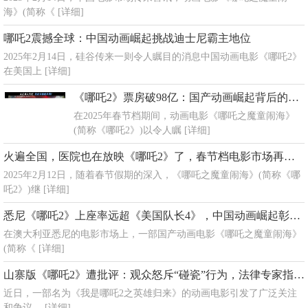
海》(简称《
[详细]
哪吒2震撼全球：中国动画崛起挑战迪士尼霸主地位
2025年2月14日，硅谷传来一则令人瞩目的消息中国动画电影《哪吒2》
在美国上
[详细]
《哪吒2》票房破98亿：国产动画崛起背后的商业密码与文化力量
在2025年春节档期间，动画电影《哪吒之魔童闹海》
(简称《哪吒2》)以令人瞩
[详细]
火遍全国，医院也在放映《哪吒2》了，春节档电影市场再掀热潮
2025年2月12日，随着春节假期的深入，《哪吒之魔童闹海》(简称《哪
吒2》)继
[详细]
悉尼《哪吒2》上座率远超《美国队长4》，中国动画崛起彰显文化自信
在澳大利亚悉尼的电影市场上，一部国产动画电影《哪吒之魔童闹海》
(简称《
[详细]
山寨版《哪吒2》遭批评：观众怒斥“碰瓷”行为，法律专家指出侵权风险
近日，一部名为《我是哪吒2之英雄归来》的动画电影引发了广泛关注
和争议。
[详细]