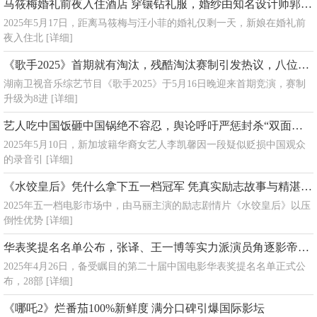
马筱梅婚礼前夜入住酒店 穿镶钻礼服，婚纱由知名设计师郭培操刀设计
2025年5月17日，距离马筱梅与汪小菲的婚礼仅剩一天，新娘在婚礼前
夜入住北
[详细]
《歌手2025》首期就有淘汰，残酷淘汰赛制引发热议，八位歌手激烈角逐仅剩七人
湖南卫视音乐综艺节目《歌手2025》于5月16日晚迎来首期竞演，赛制
升级为8进
[详细]
艺人吃中国饭砸中国锅绝不容忍，舆论呼吁严惩封杀“双面艺人”
2025年5月10日，新加坡籍华裔女艺人李凯馨因一段疑似贬损中国观众
的录音引
[详细]
《水饺皇后》凭什么拿下五一档冠军 凭真实励志故事与精湛演技
2025年五一档电影市场中，由马丽主演的励志剧情片《水饺皇后》以压
倒性优势
[详细]
华表奖提名名单公布，张译、王一博等实力派演员角逐影帝影后
2025年4月26日，备受瞩目的第二十届中国电影华表奖提名名单正式公
布，28部
[详细]
《哪吒2》烂番茄100%新鲜度 满分口碑引爆国际影坛