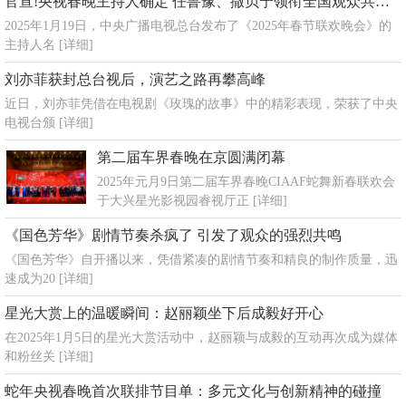
官宣!央视春晚主持人确定 任鲁豫、撒贝宁领衔全国观众共迎新春
2025年1月19日，中央广播电视总台发布了《2025年春节联欢晚会》的
主持人名
[详细]
刘亦菲获封总台视后，演艺之路再攀高峰
近日，刘亦菲凭借在电视剧《玫瑰的故事》中的精彩表现，荣获了中央
电视台颁
[详细]
第二届车界春晚在京圆满闭幕
2025年元月9日第二届车界春晚CIAAF蛇舞新春联欢会
于大兴星光影视园睿视厅正
[详细]
《国色芳华》剧情节奏杀疯了 引发了观众的强烈共鸣
《国色芳华》自开播以来，凭借紧凑的剧情节奏和精良的制作质量，迅
速成为20
[详细]
星光大赏上的温暖瞬间：赵丽颖坐下后成毅好开心
在2025年1月5日的星光大赏活动中，赵丽颖与成毅的互动再次成为媒体
和粉丝关
[详细]
蛇年央视春晚首次联排节目单：多元文化与创新精神的碰撞