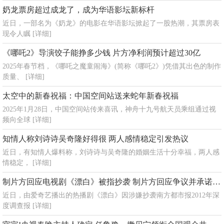
奶龙票房超过成龙了，成为华语影坛新标杆
近日，一部名为《奶龙》的电影在华语影坛掀起了一股热潮，其票房表
现令人瞩
[详细]
《哪吒2》导演饺子能挣多少钱 片方净利润预计超过30亿
2025年春节档，《哪吒之魔童闹海》(简称《哪吒2》)凭借其出色的制作
质量、
[详细]
太空中的新春祝福：中国空间站送来蛇年新春祝福
2025年1月28日，中国空间站传来喜讯，神舟十九号航天员乘组通过视
频向全球
[详细]
知情人称刘诗诗吴奇隆好得很 两人感情稳定引发热议
近日，有知情人爆料称，刘诗诗与吴奇隆的婚姻生活十分幸福，两人感
情稳定，
[详细]
制片方回应电视剧《漂白》被指抄袭 制片方回应争议并承诺积极处理
近日，由爱奇艺播出的热播剧《漂白》因涉嫌抄袭南方都市报2012年深
度调查报
[详细]