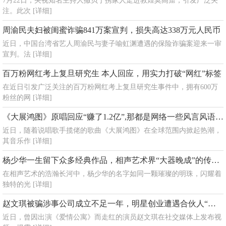
7月22日，央视知名主持人撒贝宁携家人走进敦煌莫高窟，引发广泛关
注。此次
[详细]
周渝民夫妇被闺蜜诈骗841万案宣判，损失高达338万元人民币
近日，中国台湾省艺人周渝民与妻子喻虹渊遭遇的保险诈骗案迎来一审
宣判。法
[详细]
百万粉网红考上复旦研究生 本人回应，用实力打破“网红”标签
在近日引发广泛关注的百万粉网红考上复旦研究生事件中，拥有600万
粉丝的网
[详细]
《大展鸿图》原唱回应“赚了1.2亿”,那都是网络一些风言风语，没有那么多
近日，随着说唱歌手揽佬的歌曲《大展鸿图》在全球范围内掀起热潮，
其音乐作
[详细]
杨少华一生留下众多经典作品，相声艺术界“大器晚成”的传奇人生
在相声艺术的浩瀚长河中，杨少华的名字如同一颗璀璨的明珠，闪耀着
独特的光
[详细]
赵文琪被骗涉事公司成立不足一年，明星创业遭遇合伙人“收割”
近日，曾因出演《爱情公寓》而走红的演员赵文琪在社交媒体上发布视