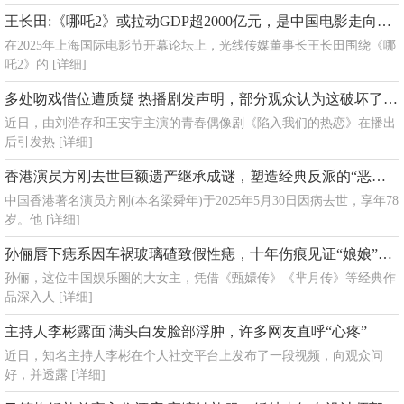
王长田:《哪吒2》或拉动GDP超2000亿元，是中国电影走向世界的一个信号
在2025年上海国际电影节开幕论坛上，光线传媒董事长王长田围绕《哪
吒2》的
[详细]
多处吻戏借位遭质疑 热播剧发声明，部分观众认为这破坏了剧情的沉浸感
近日，由刘浩存和王安宇主演的青春偶像剧《陷入我们的热恋》在播出
后引发热
[详细]
香港演员方刚去世巨额遗产继承成谜，塑造经典反派的“恶人鼻祖”
中国香港著名演员方刚(本名梁舜年)于2025年5月30日因病去世，享年78
岁。他
[详细]
孙俪唇下痣系因车祸玻璃碴致假性痣，十年伤痕见证“娘娘”坚韧
孙俪，这位中国娱乐圈的大女主，凭借《甄嬛传》《芈月传》等经典作
品深入人
[详细]
主持人李彬露面 满头白发脸部浮肿，许多网友直呼“心疼”
近日，知名主持人李彬在个人社交平台上发布了一段视频，向观众问
好，并透露
[详细]