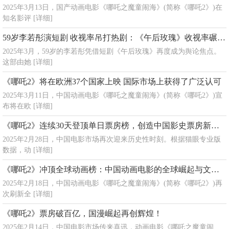
2025年3月13日，国产动画电影《哪吒之魔童闹海》(简称《哪吒2》)在
知名影评
[详细]
59岁李若彤演短剧 收视率吊打热剧：《午后玫瑰》收视率碾压传统热剧
2025年3月，59岁的李若彤凭借短剧《午后玫瑰》再度成为舆论焦点。
这部由她
[详细]
《哪吒2》将在欧洲37个国家上映 国际市场上获得了广泛认可
2025年3月11日，中国动画电影《哪吒之魔童闹海》(简称《哪吒2》)宣
布将在欧
[详细]
《哪吒2》连续30天登顶单日票房榜，创造中国影史票房新纪录
2025年2月28日，中国电影市场再次迎来历史性时刻。根据猫眼专业版
数据，动
[详细]
《哪吒2》冲顶全球动画榜：中国动画电影的全球崛起与文化自信
2025年2月18日，中国动画电影《哪吒之魔童闹海》(简称《哪吒2》)再
次刷新全
[详细]
《哪吒2》票房破百亿，国漫崛起再创辉煌！
2025年2月14日，中国电影市场传来喜讯，动画电影《哪吒之魔童闹