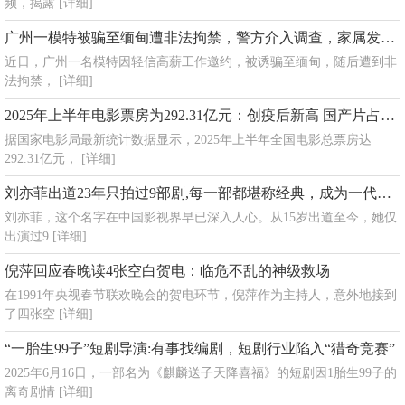
频，揭露
[详细]
广州一模特被骗至缅甸遭非法拘禁，警方介入调查，家属发声呼吁警惕高薪陷阱
近日，广州一名模特因轻信高薪工作邀约，被诱骗至缅甸，随后遭到非
法拘禁，
[详细]
2025年上半年电影票房为292.31亿元：创疫后新高 国产片占比超九成
据国家电影局最新统计数据显示，2025年上半年全国电影总票房达
292.31亿元，
[详细]
刘亦菲出道23年只拍过9部剧,每一部都堪称经典，成为一代人的青春印记
刘亦菲，这个名字在中国影视界早已深入人心。从15岁出道至今，她仅
出演过9
[详细]
倪萍回应春晚读4张空白贺电：临危不乱的神级救场
在1991年央视春节联欢晚会的贺电环节，倪萍作为主持人，意外地接到
了四张空
[详细]
“一胎生99子”短剧导演:有事找编剧，短剧行业陷入“猎奇竞赛”
2025年6月16日，一部名为《麒麟送子天降喜福》的短剧因1胎生99子的
离奇剧情
[详细]