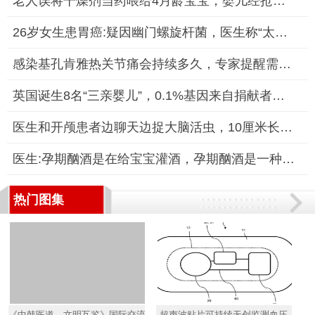
老人误将干燥剂当药喂给4月龄宝宝，婴儿经抢救脱离危险
26岁女生患胃癌:疑因幽门螺旋杆菌，医生称“太难杀了这个菌”
感染基孔肯雅热关节痛会持续多久，专家提醒需警惕后遗症
英国诞生8名“三亲婴儿”，0.1%基因来自捐献者，医学界称其为“
医生和开颅患者边聊天边捉大脑活虫，10厘米长活虫从患者脑中被完
医生:孕期酗酒是在给宝宝灌酒，孕期酗酒是一种严重的健康风险
热门图集
《中韩医道，文明互鉴》国际交流活动在韩成功举办
超声波贴片可持续无创监测血压