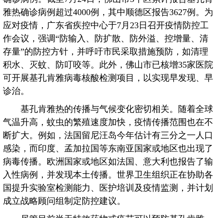
雅热确诊病例超过4000例，其中顺德区报告3627例。为
应对疫情，广东省疾控中心于7月23日召开疫情防控工
作会议，强调“防输入、防扩散、防外溢、控增量、清
存量”的防控方针，并呼吁市民采取措施预防，如清理
积水、灭蚊、防叮咬等。此外，佛山市已核增35家医院
可开展基孔肯雅病毒核酸检测项目，以实现早发现、早
诊治。
基孔肯雅热的传播与气候变化密切相关。随着全球
气温升高，蚊虫的繁殖速度加快，疫情传播范围也在不
断扩大。例如，法国留尼汪岛今年估计有三分之一人口
感染，而印度、孟加拉国等东南亚国家或地区也出现了
病毒传播。欧洲国家或地区如法国、意大利也报告了输
入性病例，并发现本土传播。世界卫生组织正在协助各
国提升实验室检测能力、医护培训及疫情监测，并计划
成立战略顾问组制定防控建议。