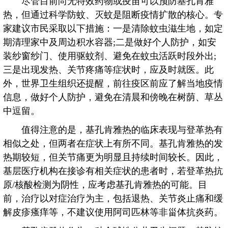
尽管目前尚无特效药物或疫苗可以预防基孔肯雅
热，但通过科学防蚊、灭蚊是阻断疫情扩散的核心。专
家建议市民采取以下措施：一是清除蚊虫滋生地，如定
期清理家中及周边积水容器;二是做好个人防护，如安
装纱窗纱门、使用驱蚊剂、避免在蚊虫活跃时段外出;
三是出现发热、关节疼痛等症状时，应及时就医。此
外，世界卫生组织还提醒，前往疫区前应了解当地疫情
信息，做好个人防护，避免在清晨和傍晚在树荫、草丛
中逗留。
值得注意的是，基孔肯雅热的临床表现与登革热有
相似之处，但两者在症状上有所不同。基孔肯雅热的发
热期较短，但关节痛更为明显且持续时间较长。因此，
基层医疗机构在接诊有相关症状的患者时，若登革热抗
原/核酸检测为阴性，应考虑基孔肯雅热的可能。目
前，治疗以对症治疗为主，包括退热、关节炎止痛和缓
解皮疹瘙痒等，不建议使用阿司匹林等非甾体抗炎药。