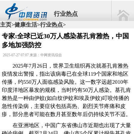
行业热点
主页
健康生活
行业热点
>
>
>
专家:全球已近30万人感染基孔肯雅热，中国
多地加强防控
2025-07-27 07:07 来源：中网资讯综合
2025年7月26日，世界卫生组织再次就基孔肯雅热
疫情发出警报，指出该病毒已在全球119个国家和地区
传播，约550万人面临感染风险。这一数字远超2010年
印度洋地区暴发的规模，当时约有50万人感染。基孔肯
雅热是一种由伊蚊(如白纹伊蚊和埃及伊蚊)叮咬传播的
急性传染病，主要症状包括高热、剧烈关节疼痛和皮
疹，部分患者可能在数月甚至数年后仍持续关节不适。
在亚洲地区，中国广东省佛山市近期也出现了大量
确诊病例。截至7月24日，佛山市5个区累计报告基孔肯