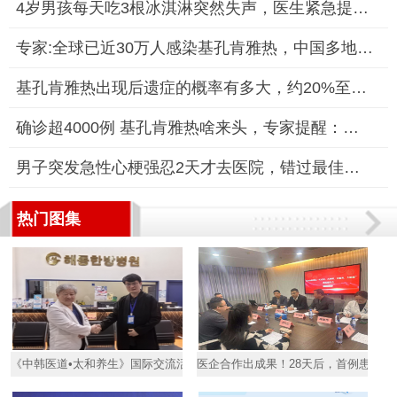
4岁男孩每天吃3根冰淇淋突然失声，医生紧急提醒：儿童声带脆弱，
专家:全球已近30万人感染基孔肯雅热，中国多地加强防控
基孔肯雅热出现后遗症的概率有多大，约20%至30%的感染者会出现关
确诊超4000例 基孔肯雅热啥来头，专家提醒：防蚊是关键
男子突发急性心梗强忍2天才去医院，错过最佳治疗时机引发严重并
热门图集
《中韩医道•太和养生》国际交流活动圆满落幕
医企合作出成果！28天后，首例患者HP