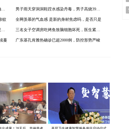
女子呕吐暴瘦30斤竟是大脑开关失灵，最终确诊为
男子雨天穿洞洞鞋蹚水感染丹毒，男子高烧39℃紧
除蚊
全网羡慕的气血感 是新的身材焦虑吗，是否只是
女子吃隔夜冰西瓜竟致颅内感染，医生紧急提醒食
三名女子空调房吃烤鱼致脑细胞坏死，医生紧急提
续蔓
广东基孔肯雅热确诊已超2000例，防控形势严峻
作出成果！28天后，首例患者
基层卫生健康智慧服务项目启动仪式