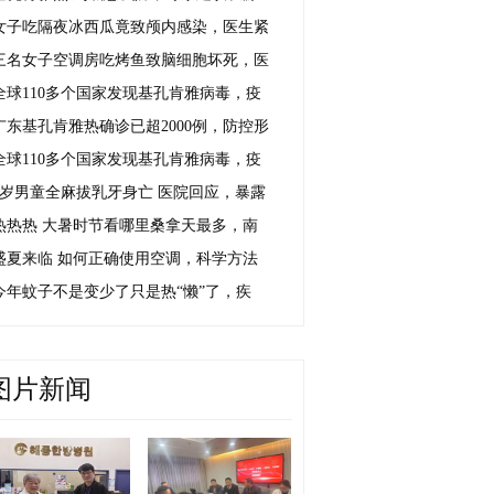
女子吃隔夜冰西瓜竟致颅内感染，医生紧
三名女子空调房吃烤鱼致脑细胞坏死，医
全球110多个国家发现基孔肯雅病毒，疫
广东基孔肯雅热确诊已超2000例，防控形
全球110多个国家发现基孔肯雅病毒，疫
4岁男童全麻拔乳牙身亡 医院回应，暴露
热热热 大暑时节看哪里桑拿天最多，南
盛夏来临 如何正确使用空调，科学方法
今年蚊子不是变少了只是热“懒”了，疾
图片新闻