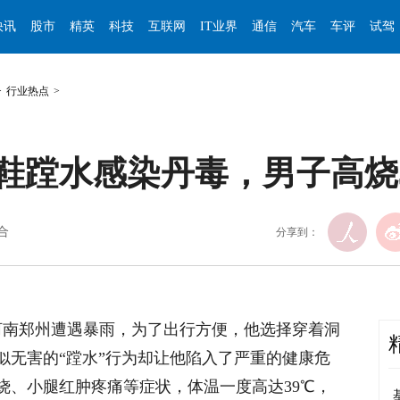
快讯
股市
精英
科技
互联网
IT业界
通信
汽车
车评
试驾
>
行业热点
>
鞋蹚水感染丹毒，男子高烧
综合
分享到：
河南郑州遭遇暴雨，为了出行方便，他选择穿着洞
似无害的“蹚水”行为却让他陷入了严重的健康危
烧、小腿红肿疼痛等症状，体温一度高达39℃，