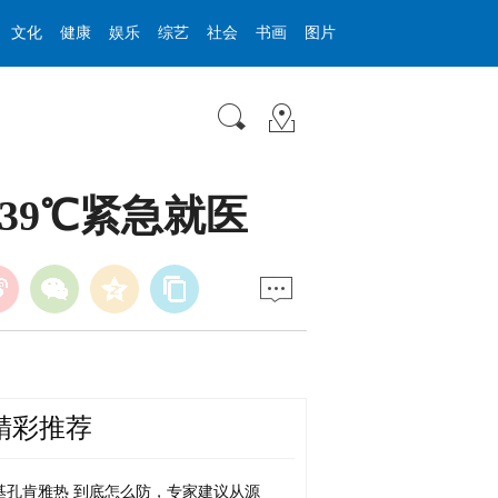
文化
健康
娱乐
综艺
社会
书画
图片
39℃紧急就医
精彩推荐
基孔肯雅热 到底怎么防，专家建议从源