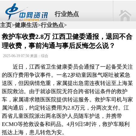
行业热点
主页
健康生活
行业热点
>
>
>
救护车收费2.8万 江西卫健委通报，退回不合
理收费，事前沟通与事后反悔怎么说？
2025-06-19 07:50 来源：综合
近日，江西省卫生健康委员会通报了一起备受关注
的医疗费用争议事件。一名2岁幼童因胀气呕吐被紧急
送医，但因病情危重，家属提出急需连夜转运至上海某
医院救治。由于就诊医院无符合跨省转运条件的救护
车，家属请求赣医医院提供转运服务。救护车司机与家
属沟通后，约定转运费用为2.8万元，分两次支付。江
西省儿童医院派出两名医护人员随车护送，并携带
ECMO等抢救设备和药品。4月9日5时许，救护车顺利
抵达上海，患儿转危为安。