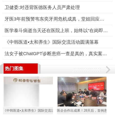
卫健委:对违背医德医务人员严肃处理
牙医3年前预警韦东奕牙周危机成真，堂姐回应已就医，专家呼吁全
医学泰斗病逝当天还在医院上班，始终以“在岗即在战”的姿态守护
《中韩医道•太和养生》国际交流活动圆满落幕
法女子被ChatGPT诊断患癌一查是真的，真实案例引发AI医疗应用争
热门图集
《中韩医道•太和养生》国际交流活动圆满落幕
医企合作出成果！28天后，首例患者HP