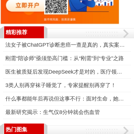
精彩推荐
法女子被ChatGPT诊断患癌一查是真的，真实案例引发AI医疗应用争
刚需“陪诊师”亟须垫高门槛：从“刚需”到“专业”之路
医生被质疑后发现DeepSeek才是对的，医疗领域迎来革命性变革
3类人别再穿袜子睡觉了，专家提醒别再穿了！
什么事都能年后再说但这事不行：面对生命，她勇敢地说“不行”
最新研究揭示：生气仅8分钟就会伤血管
热门图集