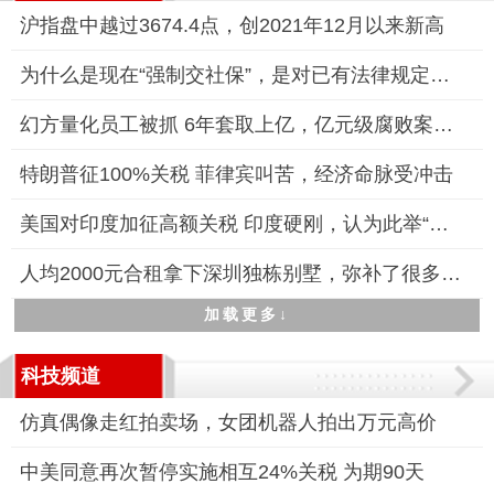
沪指盘中越过3674.4点，创2021年12月以来新高
为什么是现在“强制交社保”，是对已有法律规定的落实和强化
幻方量化员工被抓 6年套取上亿，亿元级腐败案曝光
特朗普征100%关税 菲律宾叫苦，经济命脉受冲击
美国对印度加征高额关税 印度硬刚，认为此举“不公平、不公正、
人均2000元合租拿下深圳独栋别墅，弥补了很多人想住别墅但预算不
加载更多↓
科技频道
仿真偶像走红拍卖场，女团机器人拍出万元高价
中美同意再次暂停实施相互24%关税 为期90天