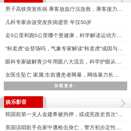
男子高铁突发疾病 乘客放血疗法急救，乘客接力施救显真情
儿科专家余波突发疾病逝世 年仅50岁
走5公里和跑5公里哪个更健康，科学解读运动方式的健康差异
“秋老虎”会登场吗，气象专家解读“秋老虎”成因与应对策略
眼科专家破解青少年用眼八大流言，科学护眼从破除谣言开始
女医生坠亡 家属:生前遭患者网暴，网络暴力长达7个月
加载更多↓
娱乐影音
韩国前第一夫人金建希被拘押，或成宪政史首次“总统夫妇同囚”
美国说唱歌手在家中遭枪击身亡，警方初步定性为凶杀案