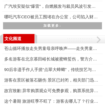
广汽埃安疑似“爆雷”，自燃频发与裁员风波引发市场担忧
哪吒汽车CEO被员工围堵在办公室，公司陷入财务与舆论双重危机
加载更多↓
文化频道
苍山循环播放走失男童母亲呼唤声——走失男童搜救持续进行
多名游客在北京慕田峪长城被蜜蜂蜇伤，警方介入调查
90后非遗手作人手搓“点翠大蟑螂”，传统技艺与亚文化碰撞出新火
游客在景区被落石砸伤 景区已封闭，相关部门迅速响应并封闭景区
故宫致歉:异常购票观众可免费参观，购票系统异常致“2分钱门票”
这个暑期 旅游旺季不旺了：游客去哪儿了？行业何去何从？