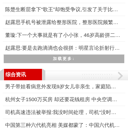
陈楚生断层拿下“歌王”却饱受争议,引发了关于比赛公平性与音乐
赵露思手机号被泄露给整形医院，整形医院频繁骚扰，引发公众关注
董璇:下一个大事就是有了小小张，46岁高龄拼二胎引关注
赵露思:要是去跑滴滴也会很拼：明星言论折射行业现实
加载更多↓
综合资讯
男子带娃看病意外发现9岁女儿非亲生，家庭陷入信任危机
杭州女子1500万买房 却还要花钱租房 中央空调系统故障被迫租房
司机高速违法被举报:我没时间处理，司机“没时间处理”成常态？
中国第三种六代机亮相 美媒都蒙了：中国六代机发展速度令世界震