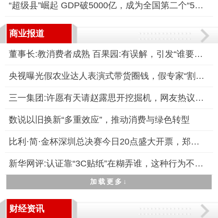
“超级县”崛起 GDP破5000亿，成为全国第二个“5000亿县”
商业报道
董事长:教消费者成熟 百果园:有误解，引发“谁要你教育”等质疑
央视曝光假农业达人表演式带货圈钱，假专家“割韭菜”坑农骗局被
三一集团:许愿有天请赵露思开挖掘机，网友热议“露思老师”新职
数说以旧换新“多重效应”，推动消费与绿色转型
比利·简·金杯深圳总决赛今日20点盛大开票，郑洁担任赛事推广大
新华网评:认证靠“3C贴纸”在糊弄谁，这种行为不仅严重扰乱了市
加载更多↓
财经资讯