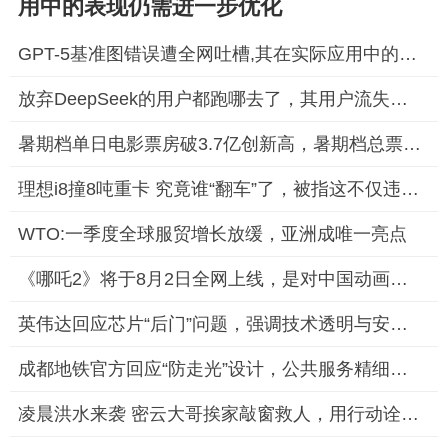
用中的表现仍需进一步优化
GPT-5基准图错误遭全网吐槽,其在实际应用中的表现仍需进一步优化
放弃DeepSeek的用户都跑哪去了，其用户流失问题引发了行业关注
暑期档单日电影票房破3.7亿创新高，暑期档总票房(含预售)已突破6
理想i8撞8吨重卡 究竟谁“翻车”了，被指这不仅违背了科学测试的
WTO:一季度全球服贸增长放缓，亚洲成唯一亮点
《哪吒2》将于8月2日全网上线，是对中国动画电影产业的一次重要
英伟达回应芯片“后门”问题，强调技术透明与安全至上
成都地铁官方回应“防走光”设计，公共服务精细化获市民点赞
凌晨洪水来袭 密云大哥挨家敲窗救人，用行动诠释了邻里之间的互