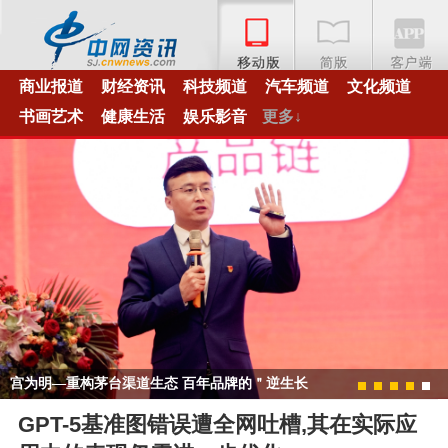
商业报道
财经资讯
科技频道
汽车频道
文化频道
书画艺术
健康生活
娱乐影音
更多↓
宫为明—重构茅台渠道生态 百年品牌的＂逆生长
1
2
3
4
5
＂密码
GPT-5基准图错误遭全网吐槽,其在实际应