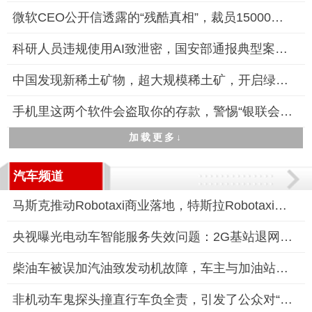
微软CEO公开信透露的“残酷真相”，裁员15000名员工
科研人员违规使用AI致泄密，国安部通报典型案例警示保密风险
中国发现新稀土矿物，超大规模稀土矿，开启绿色能源新时代
手机里这两个软件会盗取你的存款，警惕“银联会议”和“抖音会议
加载更多↓
汽车频道
马斯克推动Robotaxi商业落地，特斯拉Robotaxi服务即将启动
央视曝光电动车智能服务失效问题：2G基站退网，智能服务需付费升
柴油车被误加汽油致发动机故障，车主与加油站陷入责任认定僵局
非机动车鬼探头撞直行车负全责，引发了公众对“鬼探头”事故责任