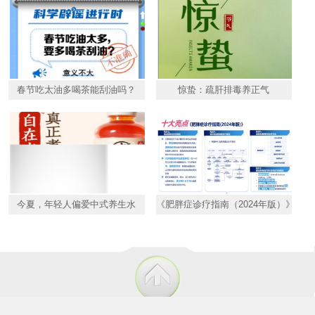
春节吃太油多喝茶能刮油吗？
惊蛰：疏肝排毒养正气
今夏，年轻人偏爱中式养生水
《肥胖症诊疗指南（2024年版）》发布