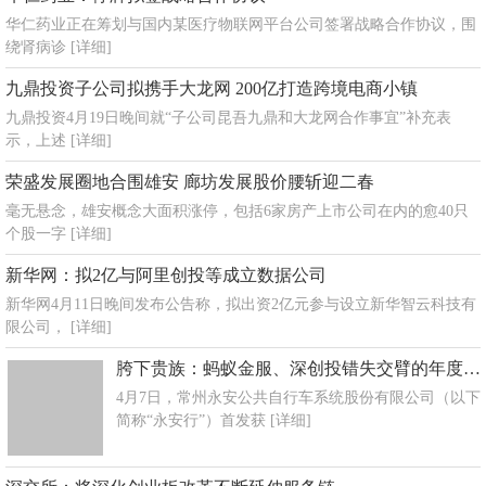
华仁药业正在筹划与国内某医疗物联网平台公司签署战略合作协议，围
绕肾病诊
[详细]
九鼎投资子公司拟携手大龙网 200亿打造跨境电商小镇
九鼎投资4月19日晚间就“子公司昆吾九鼎和大龙网合作事宜”补充表
示，上述
[详细]
荣盛发展圈地合围雄安 廊坊发展股价腰斩迎二春
毫无悬念，雄安概念大面积涨停，包括6家房产上市公司在内的愈40只
个股一字
[详细]
新华网：拟2亿与阿里创投等成立数据公司
新华网4月11日晚间发布公告称，拟出资2亿元参与设立新华智云科技有
限公司，
[详细]
胯下贵族：蚂蚁金服、深创投错失交臂的年度IPO大事件
4月7日，常州永安公共自行车系统股份有限公司（以下
简称“永安行”）首发获
[详细]