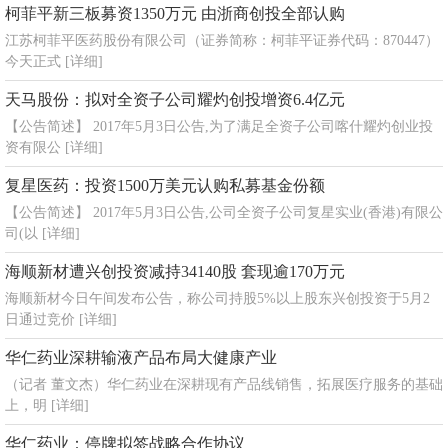
柯菲平新三板募资1350万元 由浙商创投全部认购
江苏柯菲平医药股份有限公司（证券简称：柯菲平证券代码：870447）
今天正式
[详细]
天马股份：拟对全资子公司耀灼创投增资6.4亿元
【公告简述】 2017年5月3日公告,为了满足全资子公司喀什耀灼创业投
资有限公
[详细]
复星医药：投资1500万美元认购私募基金份额
【公告简述】 2017年5月3日公告,公司全资子公司复星实业(香港)有限公
司(以
[详细]
海顺新材遭兴创投资减持34140股 套现逾170万元
海顺新材今日午间发布公告，称公司持股5%以上股东兴创投资于5月2
日通过竞价
[详细]
华仁药业深耕输液产品布局大健康产业
（记者 董文杰）华仁药业在深耕现有产品线销售，拓展医疗服务的基础
上，明
[详细]
华仁药业：停牌拟签战略合作协议