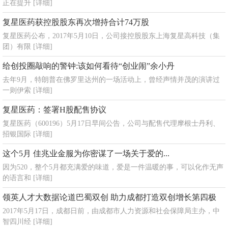
正在提升
[详细]
复星医药获控股股东再次增持合计74万股
复星医药公布，2017年5月10日，公司接控股股东上海复星高科技（集
团）有限
[详细]
给创投圈敲响的警钟:该如何看待“创业闹”余小丹
去年9月，特朗普在佛罗里达州的一场活动上，曾经声情并茂的演讲过
一则伊索
[详细]
复星医药：签署H股配售协议
复星医药（600196）5月17日早间公告，公司与配售代理摩根士丹利、
招银国际
[详细]
这个5月 佳兆业金服为你密谋了一场关于爱的...
因为520，整个5月都充满爱的味道，爱是一件温暖的事，可以化作无声
的语言和
[详细]
领英人才大数据论道巴蜀双创 助力成都打造双创增长第四极
2017年5月17日，成都日前，由成都市人力资源和社会保障局主办，中
智四川经
[详细]