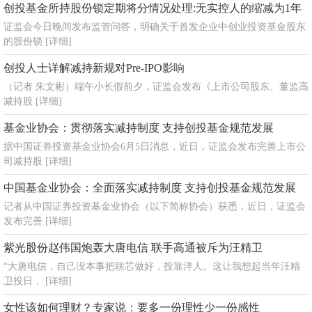
创投基金所持股份锁定期将分情况处理:无实控人的缩减为1年
证监会今日晚间发布监管问答，明确关于首发企业中创业投资基金股东
的股份锁
[详细]
创投人士详解减持新规对Pre-IPO影响
（记者 朱文彬）端午小长假前夕，证监会发布《上市公司股东、董监高
减持股
[详细]
基金业协会：贯彻落实减持制度 支持创投基金规范发展
据中国证券投资基金业协会6月5日消息，近日，证监会发布完善上市公
司减持股
[详细]
中国基金业协会：全面落实减持制度 支持创投基金规范发展
记者从中国证券投资基金业协会（以下简称协会）获悉，近日，证监会
发布完善
[详细]
紫光股份赵伟国炮轰大唐电信 联手高通被斥为汪精卫
“大唐电信，自己没本事把联芯做好，投靠洋人。这让我想起当年汪精
卫投日，
[详细]
女性该如何理财？专家说：要多一份理性少一份感性