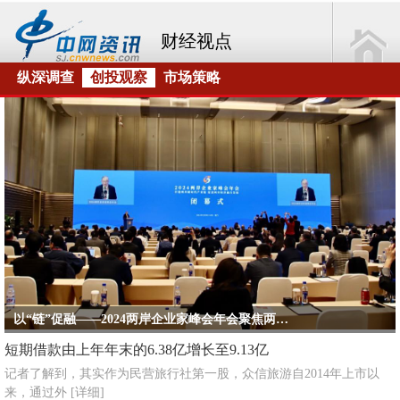
财经视点
纵深调查
创投观察
市场策略
以“链”促融——2024两岸企业家峰会年会聚焦两岸新时代产业链
短期借款由上年年末的6.38亿增长至9.13亿
记者了解到，其实作为民营旅行社第一股，众信旅游自2014年上市以
来，通过外
[详细]