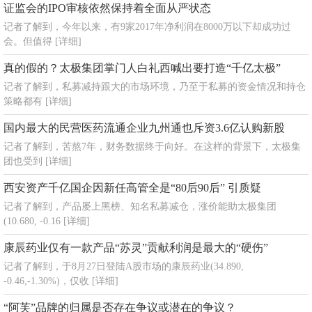
证监会的IPO审核依然保持着全面从严状态
记者了解到，今年以来，有9家2017年净利润在8000万以下却成功过
会。但值得
[详细]
真的假的？太极集团掌门人白礼西喊出要打造“千亿太极”
记者了解到，私募减持跟大的市场环境，乃至于私募的资金情况和持仓
策略都有
[详细]
国内最大的民营医药流通企业九州通也斥资3.6亿认购新股
记者了解到，苦熬7年，财务数据终于向好。在这样的背景下，太极集
团也受到
[详细]
西安资产千亿国企因新任高管全是“80后90后” 引质疑
记者了解到，产品屡上黑榜、知名私募减仓，涨价能助太极集团
(10.680, -0.16
[详细]
康辰药业仅有一款产品“苏灵”贡献利润是最大的“硬伤”
记者了解到，于8月27日登陆A股市场的康辰药业(34.890,
-0.46,-1.30%)，仅收
[详细]
“阿芙”品牌的归属是否存在争议或潜在的争议？