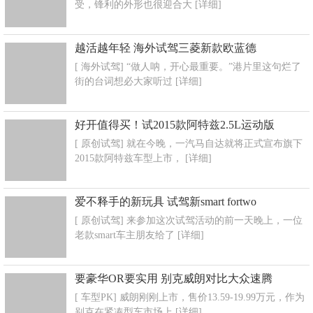
受，锋利的外形也很迎合大
[详细]
越活越年轻 海外试驾三菱新款欧蓝德
[ 海外试驾] “做人呐，开心最重要。”港片里这句烂了
街的台词想必大家听过
[详细]
好开值得买！试2015款阿特兹2.5L运动版
[ 原创试驾] 就在今晚，一汽马自达就将正式宣布旗下
2015款阿特兹车型上市，
[详细]
爱不释手的新玩具 试驾新smart fortwo
[ 原创试驾] 来参加这次试驾活动的前一天晚上，一位
老款smart车主朋友给了
[详细]
要豪华OR要实用 别克威朗对比大众速腾
[ 车型PK] 威朗刚刚上市，售价13.59-19.99万元，作为
别克在紧凑型车市场上
[详细]