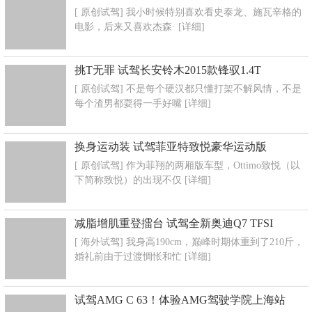
[ 原创试驾] 我小时候特别喜欢看史泰龙、施瓦辛格的
电影，后来又喜欢杰森·
[详细]
挑T无罪 试驾长安铃木2015款锋驭1.4T
[ 原创试驾] 不是每个硬汉都只懂打架不解风情，不是
每个渣男都耍得一手好嘴
[详细]
换身运动装 试驾菲亚特致悦豪华运动版
[ 原创试驾] 作为菲翔的两厢版车型，Ottimo致悦（以
下简称致悦）的出现不仅
[详细]
减脂增肌重登擂台 试驾全新奥迪Q7 TFSI
[ 海外试驾] 我身高190cm，巅峰时期体重到了210斤，
婚礼前由于过渡惆怅和忙
[详细]
试驾AMG C 63！体验AMG驾驶学院上海站