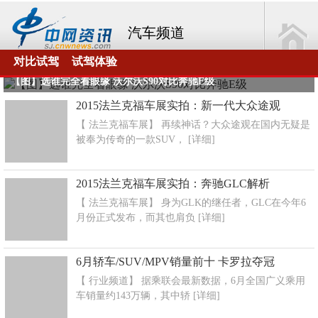
汽车频道
对比试驾
试驾体验
【图】选谁完全看眼缘 沃尔沃S90对比奔驰E级
2015法兰克福车展实拍：新一代大众途观
【 法兰克福车展】 再续神话？大众途观在国内无疑是
被奉为传奇的一款SUV，
[详细]
2015法兰克福车展实拍：奔驰GLC解析
【 法兰克福车展】 身为GLK的继任者，GLC在今年6
月份正式发布，而其也肩负
[详细]
6月轿车/SUV/MPV销量前十 卡罗拉夺冠
【 行业频道】 据乘联会最新数据，6月全国广义乘用
车销量约143万辆，其中轿
[详细]