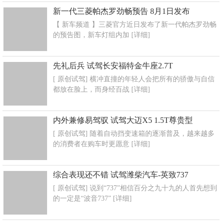
新一代三菱帕杰罗劲畅预告 8月1日发布
【 新车频道 】三菱官方近日发布了新一代帕杰罗劲畅
的预告图，新车灯组内加
[详细]
先礼后兵 试驾长安福特金牛座2.7T
[ 原创试驾] 横冲直撞的年轻人会把所有的骄傲与自信
都放在脸上，而身经百战
[详细]
内外兼修易驾驭 试驾大迈X5 1.5T尊贵型
[ 原创试驾] 随着自动挡变速箱的逐渐普及，越来越多
的消费者在购车时更愿意
[详细]
综合表现还不错 试驾潍柴汽车-英致737
[ 原创试驾] 说到“737”相信百分之九十九的人首先想到
的一定是“波音737”
[详细]