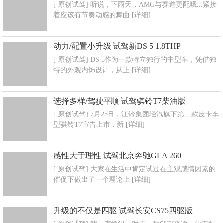
[ 原创试驾] 听说，下雨天，AMG与赛道更配哦...紧接
着应该有节奏动感的舞曲
[详细]
动力/配置小升级 试驾新DS 5 1.8THP
[ 原创试驾] DS 5作为一款特立独行的中型车，凭借独
特的外观内饰设计，从上
[详细]
选择多样/驾驶平顺 试驾骐铃T7柴油版
[ 原创试驾] 7月25日，江铃集团轻汽旗下第二款皮卡车
型骐铃T7宣告上市，新
[详细]
感性大于理性 试驾北京奔驰GLA 260
[ 原创试驾] 大家在生活中肯定试过在主观感情因素的
催促下做出了一个理论上
[详细]
升级的不仅是四驱 试驾长安CS75四驱版