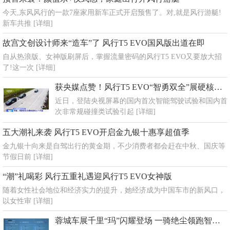
今天,东风风行的一款7座家用新车正式开启预售了。对,就是风行游艇!
新车共推
[详细]
故宫文创设计师来“造车”了 风行T5 EVO国风版出道在即
自从热浪版、女神版刷屏后，掌握流量密码的风行T5 EVO又要放大招
了!这一次
[详细]
获央媒点赞！风行T5 EVO“智勇双全”展硬核守护实力
近日，登陆央视屏幕的国内首次智能驾驶试验和国内首
次非常规碰撞类试验引起
[详细]
五大潮礼来袭 风行T5 EVO开启金九银十惠享超值季
金九银十向来是自驾出行的黄金期，不少消费者都会赶在中秋、国庆等
节假日前
[详细]
“潮”礼喝彩 风行五重礼遇迎风行T5 EVO女神版
随着女性社会地位和经济实力的提升，她经济成为中国车市的新风口，
以女性审
[详细]
蓉城车展千里“玛”闪耀登场 一骑绝尘领跑智混时代