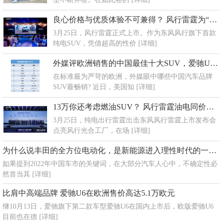
良心价格与优质体验不可兼得？ 风行雷霆为“纯电SUV普及者”而来
3月25日，风行雷霆正式上市。作为东风风行旗下首款
纯电SUV，凭借超高的性价
[详细]
外媒评欧洲销售的中国最佳十大SUV，爱驰U5、U6榜上有名
在标准最为严苛的欧洲，外媒眼中哪些中国汽车品牌
SUV最畅销? 近日，美国知
[详细]
13万你还考虑燃油SUV？ 风行雷霆油电同价只为千家万户
3月25日，纯电出行雷霆出击东风风行雷霆上市发布会
点亮风行光合工厂，在场
[详细]
为什么说丰田的全方位电动化，是新能源进入理性时代的一个拐点？
如果提到2022年中国车市的关键词，在大部分汽车人心中，不确定性必
然首当其
[详细]
比肩中高端品牌 爱驰U6在欧洲售价高达5.1万欧元
继10月13日，爱驰旗下第二款车型爱驰U6在国内上市后，欧版爱驰U6
目前也在德
[详细]