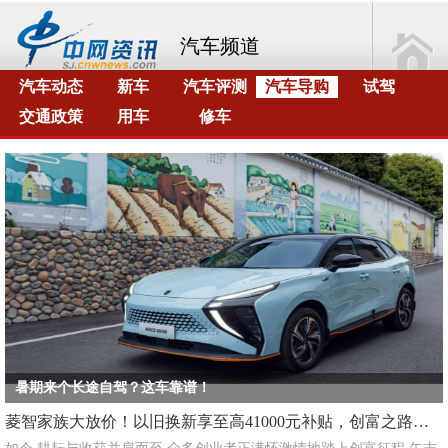
汽车频道
汽车动态
新车
汽车评测
汽车导购
试驾
交通政策
用车
修车
暑期来个长途自驾？这车靠谱！
菱智家族大放价！以旧换新享至高41000元补贴，创富之路更顺畅！