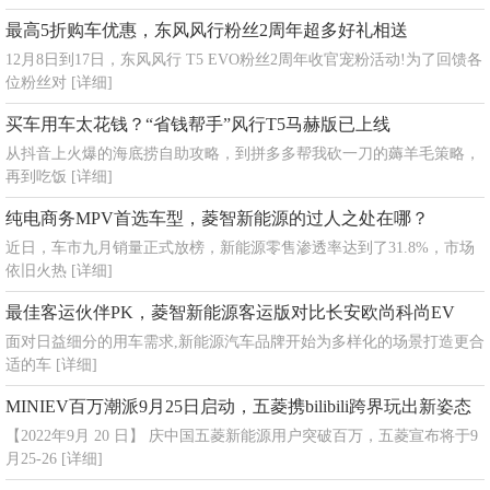
最高5折购车优惠，东风风行粉丝2周年超多好礼相送
12月8日到17日，东风风行 T5 EVO粉丝2周年收官宠粉活动!为了回馈各
位粉丝对
[详细]
买车用车太花钱？“省钱帮手”风行T5马赫版已上线
从抖音上火爆的海底捞自助攻略，到拼多多帮我砍一刀的薅羊毛策略，
再到吃饭
[详细]
纯电商务MPV首选车型，菱智新能源的过人之处在哪？
近日，车市九月销量正式放榜，新能源零售渗透率达到了31.8%，市场
依旧火热
[详细]
最佳客运伙伴PK，菱智新能源客运版对比长安欧尚科尚EV
面对日益细分的用车需求,新能源汽车品牌开始为多样化的场景打造更合
适的车
[详细]
MINIEV百万潮派9月25日启动，五菱携bilibili跨界玩出新姿态
【2022年9月 20 日】 庆中国五菱新能源用户突破百万，五菱宣布将于9
月25-26
[详细]