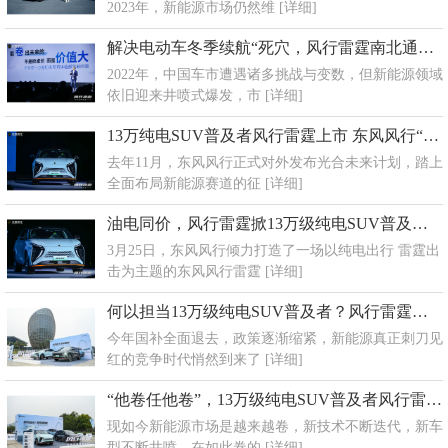
2023年，新能源市场仍然维
[详细]
解决电动车冬季续航“死穴，风行雷霆南北通用无畏严寒
2022年，中国车市遭遇诸多挑战与变数，但新能源领域
依旧迎来井喷式爆发，市
[详细]
13万纯电SUV普及者风行雷霆上市 东风风行“光合未来”的时代到来
去年11月，东风风行正式对外发布光合未来计划，踏上
全面布局新能源赛道的征
[详细]
油电同价，风行雷霆掀13万级纯电SUV普及浪潮
3月25日，东风风行倾力打造了一场以纯电出行 雷霆出
击为主题的东风风行雷霆
[详细]
何以担当13万级纯电SUV普及者？风行雷霆实力入局
今年国补全面退去，政策逐渐缩紧，新能源真正刺刀见
红的竞争时代悄然到来了
[详细]
“他卷任他卷”，13万级纯电SUV普及者风行雷霆试驾表现惊艳
现如今新能源市场是越来越卷，新技术不断迭代，新车
型不断井喷。在如此卷的
[详细]