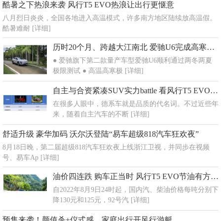
酷暑之下热浪来袭 风行T5 EVO热浪让出行更惬意
八月烈日炎炎，全国各地进入高温模式，许多南方地区陆续放高温假。
酷暑难耐
[详细]
历时20个月、跨越大江南北 爱驰U6完成高寒、高温极限测试
● 爱驰旗下第二款量产车型爱驰U6顺利通过两冬两夏
极限测试 ● 高温高寒极
[详细]
自主与合资紧凑SUV实力battle 看风行T5 EVO与探歌谁能更胜一筹？
在很多人眼中，德系车就是品质的代名词。不过近些年
来，随着自主汽车的不断
[详细]
舒适升级 豪华加码 沃尔沃登陆“易车超级818汽车狂欢夜”
8月18日晚，第二届超级818汽车狂欢夜上线浙江卫视，并同步在视频
号、易车Ap
[详细]
油价四连跌 购车正当时 风行T5 EVO节油有方成首选
自2022年8月9日24时起，国内汽、柴油价格每吨分别下
降130元和125元，92号汽
[详细]
预售来袭！颜值杀+仪式感，家庭出行开风行游艇