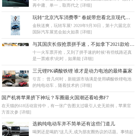
再中庸、单一，取而代之
[详细]
玩转“北京汽车消费季” 春妮带您看北京现代车展大秀
金秋送爽，玩转车展! 2020年9月30日，第十六届北京
国际汽车展览会如火如荼
[详细]
与其国庆长假抢票拼手速，不如拿下2021款哈弗F7x逍遥游？
十一火车票开抢，又到了拼手速的时候!有些线路还真
是一票难求!此时，如果能
[详细]
三元锂PK磷酸铁锂 谁才是动力电池的最终赢家
引言： 曾几何时，新能源市场满是使用磷酸铁锂电池
的纯电动车，随着技术的
[详细]
国产机将苹果挤下神坛？车圈最火国潮还看哈弗F7
在天猫的618活动宣传中，有一张广告图太过吸引人史无前例，苹果官
方首次参
[详细]
选购纯电动车并不简单还有这些门道儿
喝粥还是喝奶?这几天,成为朋友圈热议的话题。事情起