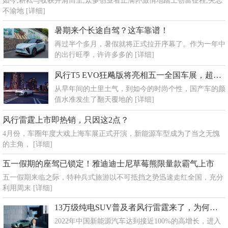
如今,耕耘与收获并肩而至,众多创业者正满怀激情地踏上创富征程,矢志
不渝地
[详细]
暑期来个长途自驾？这车靠谱！
再过半个多月，暑假就将正式拉开序幕了。作为一年中
的出行旺季，许许多多的
[详细]
风行T5 EVO狂飚版将亮相五一全国车展，超跑颜值邀你来鉴
从早年间的土里土气，到如今的时尚个性，国产车的颜
值水准发生了翻天覆地的
[详细]
风行雷霆上市即热销，只因这2点？
4月份，车圈年度大戏上海车展正式开演，新能源车型成为了当之无愧
的主角，
[详细]
五一假期的座驾已锁定！雅迪迪士尼草莓熊限量款霸气上市
五一假期来临之际，特种兵式旅游以不可抵挡之势迅速走红全国，充分
利用周末
[详细]
13万级纯电SUV普及者风行雷霆来了，为何他们都点赞？
2022年中国新能源汽车达到接近100%的高增长，进入