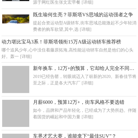
源于网红医生张文宏早餐
[详细]
既生瑜何生亮？菲斯塔VS思域的运动强者之争
提起合资运动型A级轿车,街车思域总能激起不少年轻消
费者的购车欲望,其中,选
[详细]
动力堪比宝马3系！菲斯塔领衔15万A级运动轿车推荐榜
哪个追风少年,心中没住着藤原拓海,高性能运动轿车自然是他们的心头
好。轰一
[详细]
新年换车，12万+的预算，它却给人完全不同的享受？
2019已经告罄，转眼就迈入了崭新的2020。新春佳节将
至之际，正是各大汽车厂
[详细]
月薪6000，预算12万+，街车风格不要选错
如今，品牌和产品年轻化，已经成为了大势所趋。伴随
着国货的崛起和中国力量
[详细]
车界才艺大赛，谁能拿下“最佳SUV”？