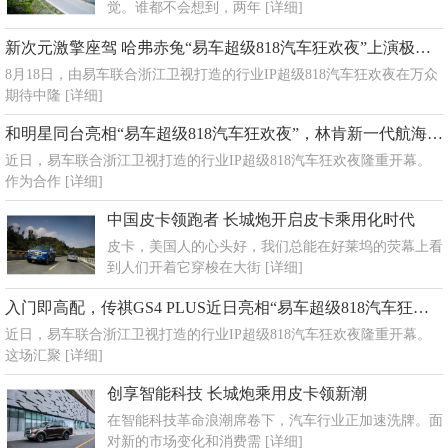
觉。谁都不会想到，两年
[详细]
新次元激擎座驾 哈弗赤兔“易车超级818汽车狂欢夜”上演极限冲刺
8月18日，由易车联合浙江卫视打造的行业IP超级818汽车狂欢夜在万众
期待中隆
[详细]
和明星同台亮相“易车超级818汽车狂欢夜”，林肯新一代航海家重新定义40万级标杆
近日，易车联合浙江卫视打造的行业IP超级818汽车狂欢夜隆重开幕。
作为合作
[详细]
中国皮卡领跑者 长城炮开启皮卡乘用化时代
皮卡，美国人的心头好，我们总能在好莱坞的荧幕上看
到人们开着它穿梭在大街
[详细]
入门即高配，传祺GS4 PLUS近日亮相“易车超级818汽车狂欢夜”
近日，易车联合浙江卫视打造的行业IP超级818汽车狂欢夜隆重开幕。
这场汇聚
[详细]
创享智能科技 长城炮乘用皮卡领新潮
在智能科技革命浪潮席卷下，汽车行业正加速洗牌。面
对新的市场变化和消费需
[详细]