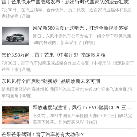
雷丁芒果快乐中国战略发布：新出行时代国家队的凌云壮志
7月30日，在行业领导、合作伙伴、员工代表、近百家行业媒体和数百
家经销商
[详细]
风光新580官图正式曝光，打造全新视觉盛宴
近日，东风小康汽车公司发布了一组全新车型风光新
580的外观图。新车采用了
[详细]
售价3.98万起，雷丁芒果《中餐厅5》指定款亮相
7月30日，雷丁汽车湖南卫视战略合作发布会暨《中餐厅5》指定款雷丁
芒果上市
[详细]
东风风行全面启动“劲狮标” 品牌焕新未来可期
随着国家经济的高速增长,我国的汽车工业也在近20年迎来飞速发展,汽
车销量每
[详细]
释放速度与激情，风行T5 EVO驰骋CCPC三门峡站
不久前，2021中国量产车性能大赛(CCPC)三门峡站完
美落下帷幕。作为潮牌SUV
[详细]
芒果芒果驾到！雷丁汽车将有大动作？