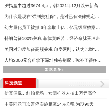
沪指盘中越过3674.4点，创2021年12月以来新高
为什么是现在“强制交社保”，是对已有法律规定的落实和强化
幻方量化员工被抓 6年套取上亿，亿元级腐败案曝光
特朗普征100%关税 菲律宾叫苦，经济命脉受冲击
美国对印度加征高额关税 印度硬刚，认为此举“不公平、不公正、
人均2000元合租拿下深圳独栋别墅，弥补了很多人想住别墅但预算不
加载更多↓
科技频道
仿真偶像走红拍卖场，女团机器人拍出万元高价
中美同意再次暂停实施相互24%关税 为期90天