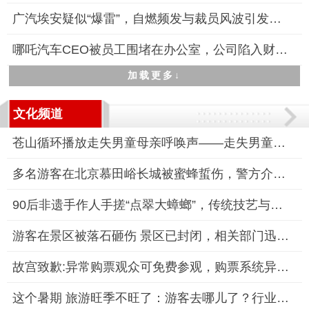
广汽埃安疑似“爆雷”，自燃频发与裁员风波引发市场担忧
哪吒汽车CEO被员工围堵在办公室，公司陷入财务与舆论双重危机
加载更多↓
文化频道
苍山循环播放走失男童母亲呼唤声——走失男童搜救持续进行
多名游客在北京慕田峪长城被蜜蜂蜇伤，警方介入调查
90后非遗手作人手搓“点翠大蟑螂”，传统技艺与亚文化碰撞出新火
游客在景区被落石砸伤 景区已封闭，相关部门迅速响应并封闭景区
故宫致歉:异常购票观众可免费参观，购票系统异常致“2分钱门票”
这个暑期 旅游旺季不旺了：游客去哪儿了？行业何去何从？