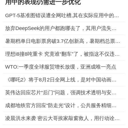
用中的表现仍需进一步优化
GPT-5基准图错误遭全网吐槽,其在实际应用中的表现仍需进一步优化
放弃DeepSeek的用户都跑哪去了，其用户流失问题引发了行业关注
暑期档单日电影票房破3.7亿创新高，暑期档总票房(含预售)已突破6
理想i8撞8吨重卡 究竟谁“翻车”了，被指这不仅违背了科学测试的
WTO:一季度全球服贸增长放缓，亚洲成唯一亮点
《哪吒2》将于8月2日全网上线，是对中国动画电影产业的一次重要
英伟达回应芯片“后门”问题，强调技术透明与安全至上
成都地铁官方回应“防走光”设计，公共服务精细化获市民点赞
凌晨洪水来袭 密云大哥挨家敲窗救人，用行动诠释了邻里之间的互