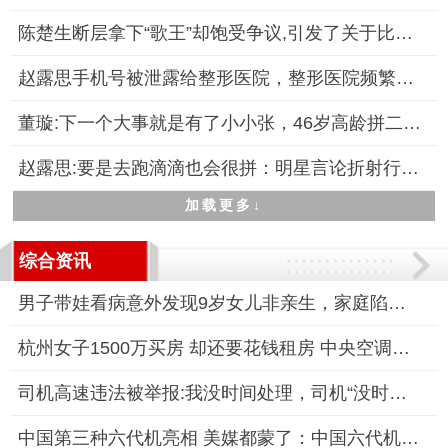
陈楚生断层拿下“歌王”却饱受争议,引发了关于比赛公平性与音乐
赵露思手机号被泄露给整形医院，整形医院频繁骚扰，引发公众关注
董璇:下一个大事就是有了小小张，46岁高龄拼二胎引关注
赵露思:要是去跑滴滴也会很拼：明星言论折射行业现实
加载更多↓
综合资讯
男子带娃看病意外发现9岁女儿非亲生，家庭陷入信任危机
杭州女子1500万买房 却还要花钱租房 中央空调系统故障被迫租房
司机高速违法被举报:我没时间处理，司机“没时间处理”成常态？
中国第三种六代机亮相 美媒都蒙了：中国六代机发展速度令世界震