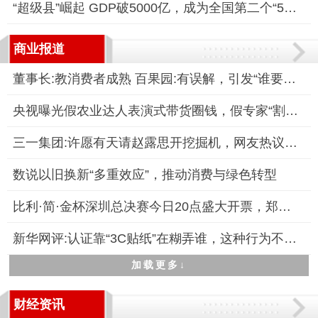
“超级县”崛起 GDP破5000亿，成为全国第二个“5000亿县”
商业报道
董事长:教消费者成熟 百果园:有误解，引发“谁要你教育”等质疑
央视曝光假农业达人表演式带货圈钱，假专家“割韭菜”坑农骗局被
三一集团:许愿有天请赵露思开挖掘机，网友热议“露思老师”新职
数说以旧换新“多重效应”，推动消费与绿色转型
比利·简·金杯深圳总决赛今日20点盛大开票，郑洁担任赛事推广大
新华网评:认证靠“3C贴纸”在糊弄谁，这种行为不仅严重扰乱了市
加载更多↓
财经资讯