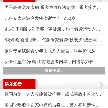
男子高铁突发疾病 乘客放血疗法急救，乘客接力施救显真情
儿科专家余波突发疾病逝世 年仅50岁
走5公里和跑5公里哪个更健康，科学解读运动方式的健康差异
“秋老虎”会登场吗，气象专家解读“秋老虎”成因与应对策略
眼科专家破解青少年用眼八大流言，科学护眼从破除谣言开始
女医生坠亡 家属:生前遭患者网暴，网络暴力长达7个月
加载更多↓
娱乐影音
韩国前第一夫人金建希被拘押，或成宪政史首次“总统夫妇同囚”
美国说唱歌手在家中遭枪击身亡，警方初步定性为凶杀案