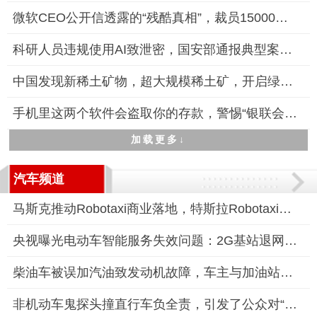
微软CEO公开信透露的“残酷真相”，裁员15000名员工
科研人员违规使用AI致泄密，国安部通报典型案例警示保密风险
中国发现新稀土矿物，超大规模稀土矿，开启绿色能源新时代
手机里这两个软件会盗取你的存款，警惕“银联会议”和“抖音会议
加载更多↓
汽车频道
马斯克推动Robotaxi商业落地，特斯拉Robotaxi服务即将启动
央视曝光电动车智能服务失效问题：2G基站退网，智能服务需付费升
柴油车被误加汽油致发动机故障，车主与加油站陷入责任认定僵局
非机动车鬼探头撞直行车负全责，引发了公众对“鬼探头”事故责任