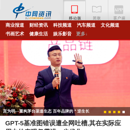
商业报道
财经资讯
科技频道
汽车频道
文化频道
书画艺术
健康生活
娱乐影音
更多↓
宫为明—重构茅台渠道生态 百年品牌的＂逆生长
1
2
3
4
5
＂密码
GPT-5基准图错误遭全网吐槽,其在实际应