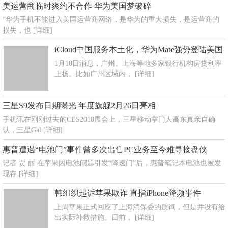
美运营商临时爽约不合作 华为美国梦破碎
“华为手机不能进入美国运营商网络，是华为的重大损失，是运营商的
损失，也
[详细]
iCloud中国服务本土化，华为Mate强势登陆美国
1月10日消息，广州、上海等地多家银行机构房贷利率
上扬。比如广州区域内，
[详细]
三星S9发布日期曝光 年度旗舰2月26日亮相
手机讯在刚刚过去的CES2018展会上，三星移动掌门人高东真亲自确
认，三星Gal
[详细]
惠普遭遇“电池门”事件曾多次出售PC业务至今难寻接盘侠
记者 贾 丽 在苹果因电池问题引发“降速门”后，惠普笔记本电池也被发
现存
[详细]
韩组织起诉苹果欺诈 直指iPhone降频事件
上周苹果正式回应了上海消保委的质询，但是并没有给
出实际补救措施。日前，
[详细]