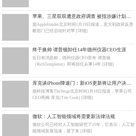
苹果、三星双双遭意政府调查 被指涉嫌计划报废手机
据AppleInsider北京时间1月19日报道，意大利政府反垄
断部门已经启动针对苹
[详细]
终于换帅 谭普顿卸任14年德州仪器CEO生涯
近日有消息称，德州仪器CEO里奇·谭普顿
（RichTempleton）即将卸任从事14年
[详细]
库克谈iPhone降速门：新iOS更新将让用户决定是否降速
据科技博客TheVerge北京时间1月18日报道，苹果公司
CEO蒂姆·库克(Tim Cook)
[详细]
微软：人工智能领域将需要新法律法规
微软公司已经对人工智能研究了25年，它表示：人工智
能领域发展迅速，接下来
[详细]