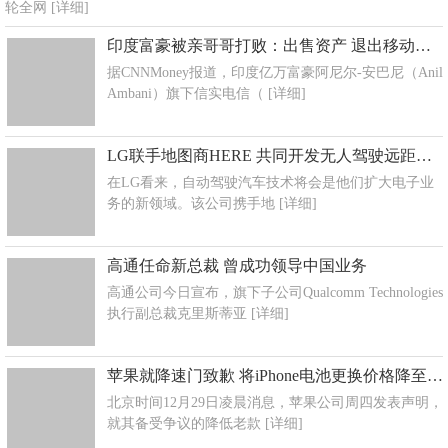
轮全网
[详细]
印度富豪被亲哥哥打败：出售资产 退出移动业务
据CNNMoney报道，印度亿万富豪阿尼尔-安巴尼（Anil
Ambani）旗下信实电信（
[详细]
LG联手地图商HERE 共同开发无人驾驶远距离通信技术
在LG看来，自动驾驶汽车技术将会是他们扩大电子业
务的新领域。该公司携手地
[详细]
高通任命新总裁 曾成功领导中国业务
高通公司今日宣布，旗下子公司Qualcomm Technologies
执行副总裁克里斯蒂亚
[详细]
苹果就降速门致歉 将iPhone电池更换价格降至29美元
北京时间12月29日凌晨消息，苹果公司周四发表声明，
就其备受争议的降低老款
[详细]