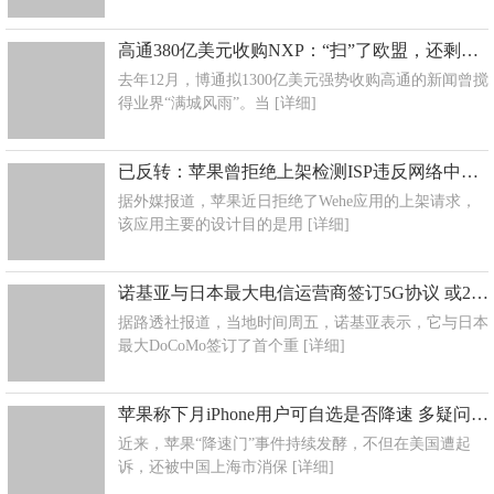
高通380亿美元收购NXP：“扫”了欧盟，还剩中国
去年12月，博通拟1300亿美元强势收购高通的新闻曾搅
得业界“满城风雨”。当
[详细]
已反转：苹果曾拒绝上架检测ISP违反网络中立性的应用
据外媒报道，苹果近日拒绝了Wehe应用的上架请求，
该应用主要的设计目的是用
[详细]
诺基亚与日本最大电信运营商签订5G协议 或2020年投入商用
据路透社报道，当地时间周五，诺基亚表示，它与日本
最大DoCoMo签订了首个重
[详细]
苹果称下月iPhone用户可自选是否降速 多疑问仍待解
近来，苹果“降速门”事件持续发酵，不但在美国遭起
诉，还被中国上海市消保
[详细]