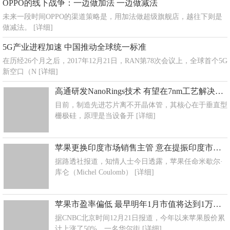
OPPO的线下战争：一边做加法 一边做减法
未来一段时间OPPO的渠道策略是，用加法做超级旗舰店，越往下则是
做减法。
[详细]
5G产业进程加速 中国推动全球统一标准
在历经26个月之后，2017年12月21日，RAN第78次会议上，全球首个5G
新空口（N
[详细]
高通研发NanoRings技术 有望在7nm工艺解决电容问题
目前，制造先进芯片离不开晶体管，其核心在于垂直型
栅极硅，原理是当设备开
[详细]
苹果更换印度市场销售主管 意在提振印度市场份额
据路透社报道，知情人士今日透露，苹果任命米歇尔·
库仑（Michel Coulomb）
[详细]
苹果市盈率偏低 最早明年1月市值将达到1万亿美元
据CNBC北京时间12月21日报道，今年以来苹果股价累
计上涨了50%，一名华尔街
[详细]