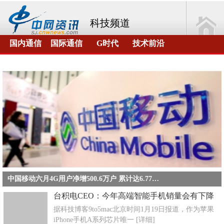
科技频道
国内通信
国际通信
G时代
技术前沿
中国移动六月4G用户净增500.6万户 累计达6.77亿户
台积电CEO：今年高端智能手机销量会有下降
据科技博客9to5mac北京时间1月19日报道，作为苹果
iPhone手机A系列芯片唯一
[详细]