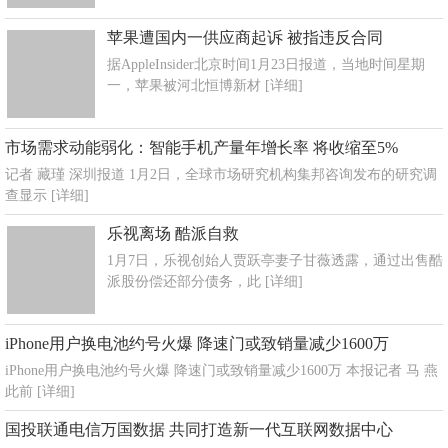
苹果遭国内一供应商起诉 被指违反合同
据AppleInsider北京时间1月23日报道，当地时间星期
一，苹果被河北恒博新材
[详细]
市场需求动能弱化：智能手机产量年增长率 将收缩至5%
记者 藏瑾 深圳报道 1月2日，全球市场研究机构集邦咨询发布的研究调
查显示
[详细]
乐视离场 酷派自救
1月7日，乐视创始人贾跃亭妻子甘薇透露，通过出售酷
派股份偿还部分债务，此
[详细]
iPhone用户换电池约号火爆 降速门或致销量减少1600万
iPhone用户换电池约号火爆 降速门或致销量减少1600万 本报记者 马 燕
此前
[详细]
国投联通电信万国数据 共同打造新一代互联网数据中心