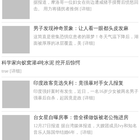
据报道，摩洛哥一位妇女在街边遭咸猪手摸臀后愤怒回
击。 用力将骚扰者推倒
[详细]
男子发现神奇景象：让人看一眼都头皮发麻
这简直是密集恐惧症患者的噩梦！冬天气温下降后，湖
面被厚厚的冰层覆盖，美
[详细]
科学家向蚁窝灌4吨水泥 挖开后惊愕
true
[详细]
印度政客竞选失利：竟强暴对手女儿报复
印度强奸案时有发生，近日，一名16岁少女被两名男子
强暴后自杀，起因竟是政
[详细]
台女星自曝房事：曾全裸做饭被老公拖进房
12月27日报道 据台湾媒体报道，大嫂团成员Ivy和知名
音乐人陈国华结婚6年，
[详细]