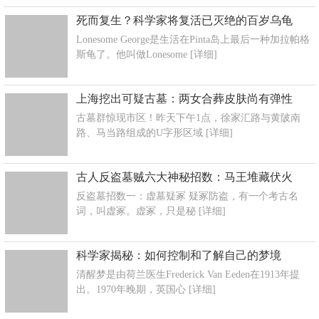
死而复生？科学家将复活已灭绝的百岁乌龟
Lonesome George是生活在Pinta岛上最后一种加拉帕格
斯龟了。他叫做Lonesome
[详细]
上海挖出可疑古墓：两女合葬皮肤尚有弹性
古墓群惊现市区！昨天下午1点，徐家汇路与黄陂南
路、马当路组成的U字形区域
[详细]
古人反盗墓贼六大神秘招数：马王堆藏伏火
反盗墓招数一：虚墓疑冢 疑冢防盗，有一个考古名
词，叫虚冢。虚冢，只是秘
[详细]
科学家揭秘：如何控制和了解自己的梦境
清醒梦是由荷兰医生Frederick Van Eeden在1913年提
出。1970年晚期，英国心
[详细]