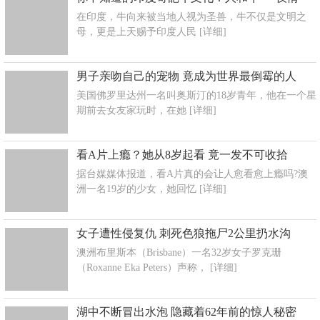
在印度，牛向来被当地人视为圣兽，牛不仅是文明之
母，更是上天赐予印度人民
[详细]
男子亲吻自己的宠物 竟成为世界最倒霉的人
美国佛罗里达州一名叫奥斯汀的18岁青年，他在一个星
期前去女友家玩时，在她
[详细]
看A片上瘾？她从8岁起看 竟一发不可收拾
据台媒媒体报道，看A片真的会让人愈看愈上瘾吗?澳
洲一名19岁的少女，她回忆
[详细]
女子遭性侵复仇 刺死色狼拖尸2公里扔水沟
澳洲布里斯本（Brisbane）一名32岁女子罗克珊
（Roxanne Eka Peters）声称，
[详细]
湖中不断冒出水泡 隐藏着62年前的惊人秘密