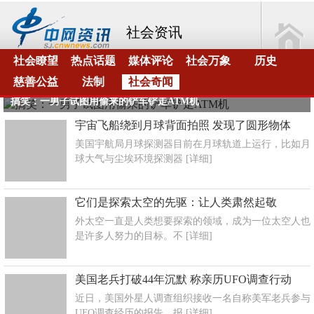
社会资讯
社会瞭望
热点话题
媒体评论
社会万象
历史
慈善公益
法制
社会奇闻
搞笑：一男子试图用偷来的铲车铲走ATM机
宇宙飞船绕到月球背面拍照 发现了圆形物体
美国宇航局月球探测器目前在月球轨道上运行，比如月
球大气与尘埃环境探测器
[详细]
它们是探索太空的先驱：让人类肃然起敬
外太空一直是人类想要探索的领域，成为一位太空人也
是许多人努力的目标。不
[详细]
美国老兵打破44年沉默 称亲历UFO调查行动
近日，美国外星人调查组织接收一名自称美军老兵参与
UFO调查经历的报告。报
[详细]