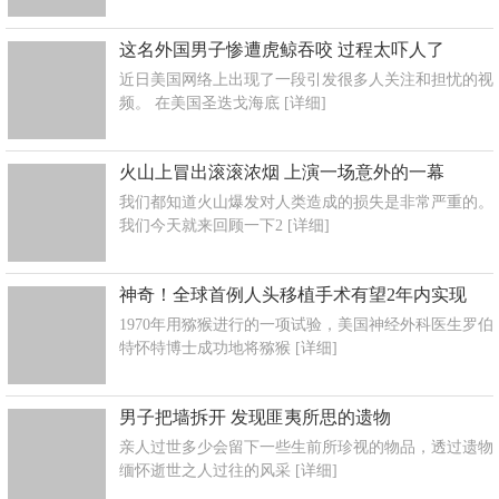
这名外国男子惨遭虎鲸吞咬 过程太吓人了
近日美国网络上出现了一段引发很多人关注和担忧的视
频。 在美国圣迭戈海底
[详细]
火山上冒出滚滚浓烟 上演一场意外的一幕
我们都知道火山爆发对人类造成的损失是非常严重的。
我们今天就来回顾一下2
[详细]
神奇！全球首例人头移植手术有望2年内实现
1970年用猕猴进行的一项试验，美国神经外科医生罗伯
特怀特博士成功地将猕猴
[详细]
男子把墙拆开 发现匪夷所思的遗物
亲人过世多少会留下一些生前所珍视的物品，透过遗物
缅怀逝世之人过往的风采
[详细]