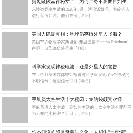
揭乾隆陵墓神秘女尸：为何尸身不腐面目如生
东陵盗案发生后的1928年8月，溥仪派载泽、耆龄等人
进行善后处理。他们在清
[详细]
美国人隐瞒真相：地球仍存留外星人飞船？
美国75岁物理学家斯坦顿-弗里德曼(Stanton Friedman)
声称，自己确信外星生
[详细]
科学家发现神秘电波：疑是外星人的警告
在上个月英国媒体曾经报道过科学家发现了5个神秘的
不明信号，这些信号可能
[详细]
宇航员太空生活十大秘闻：集纳袋颇受欢迎
宇航员进入太空后，是如何生活的，太空生活有哪些不
为人知的小秘密？近日，
[详细]
你不知道的印度奇葩牛文化：人和牛“一夜情”