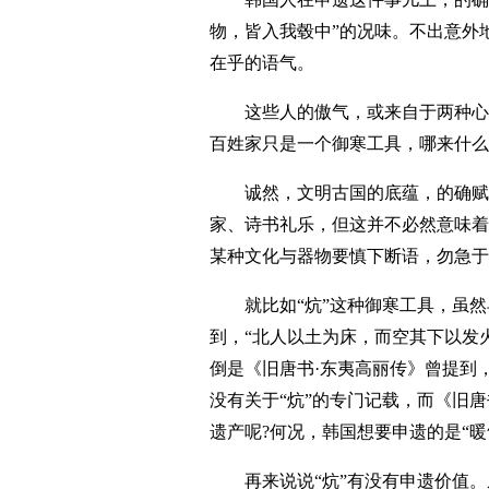
物，皆入我毂中”的况味。不出意外
在乎的语气。
这些人的傲气，或来自于两种心态。
百姓家只是一个御寒工具，哪来什么
诚然，文明古国的底蕴，的确赋予炎
家、诗书礼乐，但这并不必然意味着
某种文化与器物要慎下断语，勿急于
就比如“炕”这种御寒工具，虽然
到，“北人以土为床，而空其下以发
倒是《旧唐书·东夷高丽传》曾提到
没有关于“炕”的专门记载，而《旧
遗产呢?何况，韩国想要申遗的是“暖
再来说说“炕”有没有申遗价值。从