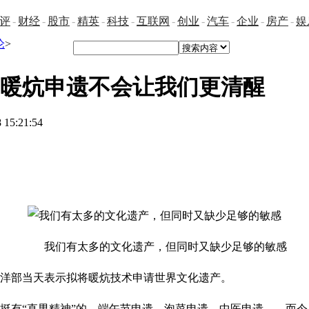
评
-
财经
-
股市
-
精英
-
科技
-
互联网
-
创业
-
汽车
-
企业
-
房产
-
娱
论
>
暖炕申遗不会让我们更清醒
 15:21:54
我们有太多的文化遗产，但同时又缺少足够的敏感
洋部当天表示拟将暖炕技术申请世界文化遗产。
有“直男精神”的。端午节申遗，泡菜申遗，中医申遗……而今