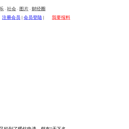
乐
-
社会
-
图片
-
财经圈
注册会员
|
会员登陆
|
我要报料
又轮到了暖炕申遗，颇有“天下名