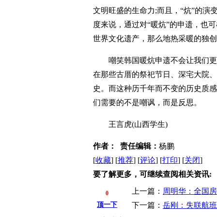
文明旺盛的生命力;而且，“炕”的
度来说，通过对“暖炕”的申遗，也
世界文化遗产，那么地热采暖的独创
嘲笑韩国暖炕申遗不会让我们更清
在那些古厝的祭祀节日、深宅大院、
史。而这种历千年而不变的历史质感
们需要的不是嘲讽，而是反思。
王言虎(山西学生)
作者：
责任编辑：
杨鹏
[
收藏
]
[
推荐
]
[
评论
]
[
打印
]
[
关闭
]
要了解更多，可继续查阅相关资讯:
上一篇：
周明华：全国房
0
顶一下
下一篇：
岳刚：失联航班