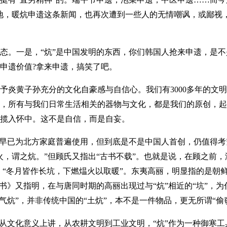
地，暖炕申遗这条新闻，也再次遭到一些人的无情嘲讽，或鄙视
一是，“炕”是中国发明的东西，你们韩国人抢来申遗，是不是
申遗价值?拿来申遗，搞笑了吧。
黄子孙充分的文化自豪感与自信心。我们有3000多年的文明
，所有与我们日常生活相关的器物与文化，都是我们的原创，起
揽入怀中。这不是自信，而是自妄。
早已为北方家庭普遍使用，但到底是不是中国人首创，仍值得考
火，谓之炕。”但顾氏又指出“古书不载”。也就是说，在顾之前，
，“冬月皆作长坑，下燃煴火以取暖”。东夷高丽，明显指的是朝
唐书》又指明，在与唐同时期的高丽出现过与“炕”相近的“坑”，
气炕”，并非传统中国的“土炕”，本不是一件物品，更无所谓“偷
文化意义上讲，从农耕文明到工业文明，“炕”作为一种御寒工