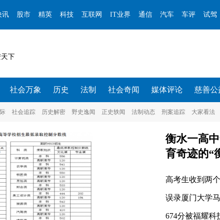
快讯
股市
精英
科技
互联网
IT业界
通信
汽车
车评
试驾
安天下
社会万象
历史
法制
社会奇闻
媒体评论
慈善公
际
社会追踪
历史解密
野史逸闻
正史轶闻
法制动态
刑案追踪
大家看法
衡水一高中
育奇迹的“