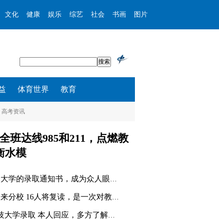
文化
健康
娱乐
综艺
社会
书画
图片
益
体育世界
教育
高考资讯
全班达线985和211，点燃教
衡水模
高考生收到两个大学的录取通知书，成为众人眼中的“幸
误录厦门大学马来分校 16人将复读，是一次对教育公平
674分被福耀科技大学录取 本人回应，多方了解后做出决