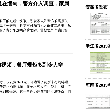
疑在缅甸，警方介入调查，家属
安徽省发布：
暑假工的过程中失联，引发家人和警方的高度关
似境外来电，称需支付20万元才能将其救出。这
响了青少年远离高薪陷阱、警惕境外诈骗的警
浙江省201
让拍视频，餐厅规矩多到令人窒
，仅花费3621元，却遭遇了前所未有的待遇。
海南省201
仅禁止拍摄视频，还要求客人不得使用手机、不
感到被偷窥。这一事件迅速在网络引发热议，网