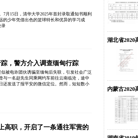
7月15日，清华大学2025年首封录取通知书顺利
清远的少年凭借出色的篮球特长和优异的学习成
业录
湖北省202
行踪，警方介入调查缅甸行踪
因疑似被电诈团伙诱骗至缅甸后失联，引发社会广泛
曾与一名赵先生同乘网约车前往云南临沧，途中
日还发送了报平安的微信定位。然而，短短数小
内蒙古202
考上高职，开启了一条通往军营的