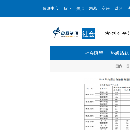
资讯中心
商业
焦点
内幕
商评
财经
社会
法治社会 平
社会瞭望
热点话题
国内
国