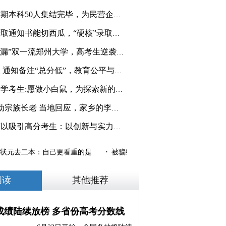
福耀科技大学首期本科50人集结完毕，为民营企业参与高
北京化工大学录取通知书能切西瓜，“硬核”录取通知书
高考生389分“捡漏”双一流郑州大学，高考生逆袭之路
愿填报6月26日开始
云南大学未录取 通知备注“总分低”，教育公平与志愿
报考福耀科技大学考生:愿做小白鼠，为探索新的教育模
691分上北大惊动宗族长老 当地回应，家乡的李氏宗祠举
福耀科技大学何以吸引高分考生：以创新与实力吸引，打
状元去二本：自己更看重的是
·
被骗缅甸获救高考生收到录取通知书
阅读
其他推荐
考成绩陆续放榜 多省份高考分数线