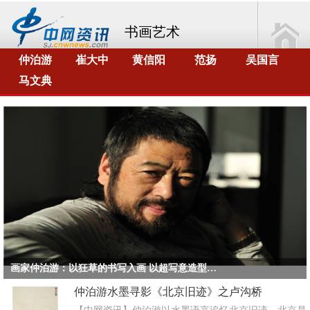
书画艺术
仲泊游
崔大中
黄信阳
范扬
吴国言
马文典
画家仲泊游：以狂草的书写入画 以超写意造型去绘画
仲泊游水墨寻影《北京旧迹》之卢沟桥