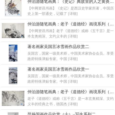
仲泊游随笔画典：《史记》典故里的人之黄炎之争
【中网资讯书画】《史记》是西汉史学家所著，中国历
史上第一部通史，记载了
[详细]
仲泊游随笔画典：老子《道德经》画境系列（八）
【中网资讯书画】老子《道德经》或称《五千言》是一
本玄奥精深、文约义丰的
[详细]
著名画家吴国言冰雪画作品欣赏二
吴国言，国家一级美术师，中国美术家协会会员。享受
政府特殊津贴专家。中国
[详细]
著名画家吴国言冰雪画作品欣赏一
吴国言，国家一级美术师，中国美术家协会会员。享受
政府特殊津贴专家。中国
[详细]
仲泊游随笔画典：老子《道德经》画境系列（七）
老子《道德经》或称《五千言》是一本玄奥精深、文约
义丰的经典之书，德国杰
[详细]
范扬国画作品欣赏（十）--写生系列二