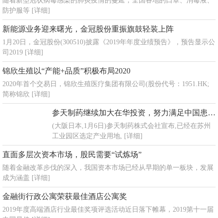
随着新型冠状病毒感染的肺炎疫情的蔓延，全国各地的口罩、消毒液、
防护服等
[详细]
新能源业务迎来曙光，金冠股份重振旗鼓轻装上阵
1月20日，金冠股份(300510)披露《2019年年度业绩预告》，预告显示公
司2019
[详细]
锦欣生殖以“产能+品质”积极布局2020
2020年首个交易日，锦欣生殖医疗集团有限公司(股份代号：1951.HK;
简称锦欣
[详细]
参天制药继续加大在华投资，努力满足中国患者需求
(大阪日本,1月6日)参天制药株式会社宣布,已经在苏州
工业园区选定产业用地,
[详细]
直面多层次资本市场，股民需要“试炼场”
随着金融改革步伐的深入，我国资本市场已经从早期的单一板块，发展
成为涵盖
[详细]
金融街行政公寓荣获最佳酒店公寓奖
2019年度高端酒店行业最佳奖项评选活动近日落下帷幕，2019第十一届