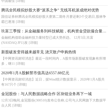
中国最佳
[详细]
腾讯全民模拟炒股大赛“派系之争” 无线耳机派成绝对优势
国信证券杯腾讯全民模拟炒股大赛第二期冬月赛还剩3个交易日,股林争
霸已逐渐
[详细]
玖富三季报：从金融服务到科技赋能，机构资金贷款撮合量占比78.6%
金融机构借助金融科技力量转型已成大势所趋。 12月5日,玖富
(NASDAQ:JFU)发
[详细]
新股破发变得越来越常见 浇灭散户申购热情
【中网资讯财经消息】最近一段时间内，A股市场新股破发现象有所增
多，继11
[详细]
2020年1月A股解禁市值高达6557.88亿元
【中网资讯财经消息】近日，据Wind统计数据显示，2020年1月A股共
有167只个
[详细]
金冠股份：与人民数据战略合作 区块链业务再下一城
12月3日晚间,金冠股份(300510)发布公告称,公司与人民网旗下大数据平
台人民
[详细]