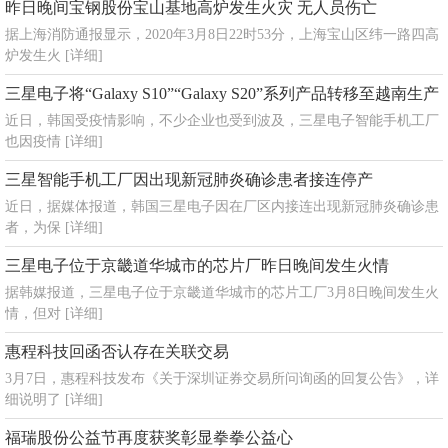
昨日晚间宝钢股份宝山基地高炉发生火灾 无人员伤亡
据上海消防通报显示，2020年3月8日22时53分，上海宝山区纬一路四高
炉发生火
[详细]
三星电子将“Galaxy S10”“Galaxy S20”系列产品转移至越南生产
近日，韩国受疫情影响，不少企业也受到波及，三星电子智能手机工厂
也因疫情
[详细]
三星智能手机工厂因出现新冠肺炎确诊患者接连停产
近日，据媒体报道，韩国三星电子因在厂区内接连出现新冠肺炎确诊患
者，为保
[详细]
三星电子位于京畿道华城市的芯片厂昨日晚间发生火情
据韩媒报道，三星电子位于京畿道华城市的芯片工厂3月8日晚间发生火
情，但对
[详细]
惠程科技回函否认存在关联交易
3月7日，惠程科技发布《关于深圳证券交易所问询函的回复公告》，详
细说明了
[详细]
福瑞股份公益节再度获奖彰显拳拳公益心