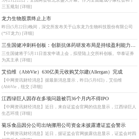
5月21日22日，全国两会在北京盛大开幕。作为全面建成小康社会和十
三五规划
[详细]
龙力生物股票终止上市
昨日(5月22日)晚间，深交所发布关于山东龙力生物科技股份有限公司
(*ST龙力)
[详细]
三生国健冲刺科创板：创新抗体药研发布局是持续盈利能力关键
三生国健将于5月11日首发申请上会，拟登陆上交所科创板。华泰证券
为其主承
[详细]
艾伯维（AbbVie）630亿美元收购艾尔建(Allergan）完成
【中网资讯财经消息】据最新消息显示，昨日(5月8日)，艾伯维
(AbbVie，纽交
[详细]
江西绿巨人因存在多项问题被罚36个月内不得IPO
【中网资讯财经消息】近日，来自证监会官网的信息显示，江西绿巨人
生态环境
[详细]
菊乐食品因分公司出纳挪用公司资金未披露遭证监会警示
【中网资讯财经消息】近日，据证监会官网披露信息显示，证监会对四