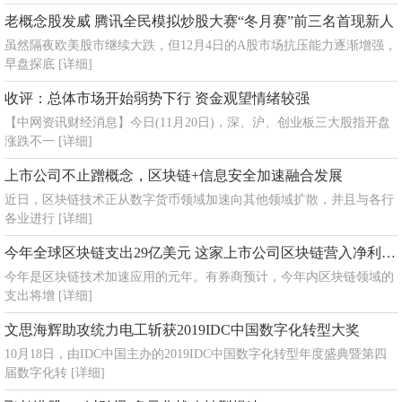
老概念股发威 腾讯全民模拟炒股大赛“冬月赛”前三名首现新人
虽然隔夜欧美股市继续大跌，但12月4日的A股市场抗压能力逐渐增强，
早盘探底
[详细]
收评：总体市场开始弱势下行 资金观望情绪较强
【中网资讯财经消息】今日(11月20日)，深、沪、创业板三大股指开盘
涨跌不一
[详细]
上市公司不止蹭概念，区块链+信息安全加速融合发展
近日，区块链技术正从数字货币领域加速向其他领域扩散，并且与各行
各业进行
[详细]
今年全球区块链支出29亿美元 这家上市公司区块链营入净利A股夺冠
今年是区块链技术加速应用的元年。有券商预计，今年内区块链领域的
支出将增
[详细]
文思海辉助攻统力电工斩获2019IDC中国数字化转型大奖
10月18日，由IDC中国主办的2019IDC中国数字化转型年度盛典暨第四
届数字化转
[详细]