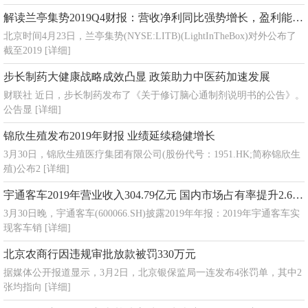
解读兰亭集势2019Q4财报：营收净利同比强势增长，盈利能力显著提升
北京时间4月23日，兰亭集势(NYSE:LITB)(LightInTheBox)对外公布了
截至2019
[详细]
步长制药大健康战略成效凸显 政策助力中医药加速发展
财联社 近日，步长制药发布了《关于修订脑心通制剂说明书的公告》。
公告显
[详细]
锦欣生殖发布2019年财报 业绩延续稳健增长
3月30日，锦欣生殖医疗集团有限公司(股份代号：1951.HK;简称锦欣生
殖)公布2
[详细]
宇通客车2019年营业收入304.79亿元 国内市场占有率提升2.6个百分点
3月30日晚，宇通客车(600066.SH)披露2019年年报：2019年宇通客车实
现客车销
[详细]
北京农商行因违规审批放款被罚330万元
据媒体公开报道显示，3月2日，北京银保监局一连发布4张罚单，其中2
张均指向
[详细]