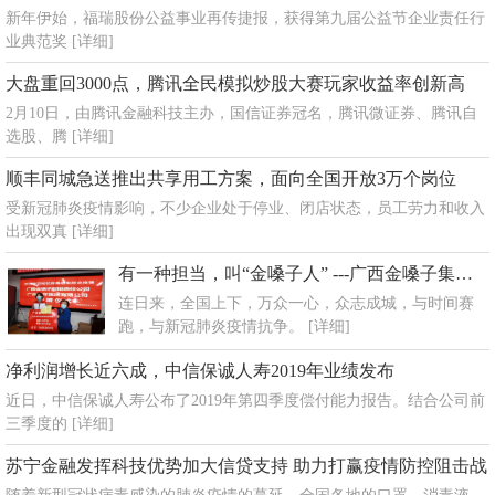
新年伊始，福瑞股份公益事业再传捷报，获得第九届公益节企业责任行
业典范奖
[详细]
大盘重回3000点，腾讯全民模拟炒股大赛玩家收益率创新高
2月10日，由腾讯金融科技主办，国信证券冠名，腾讯微证券、腾讯自
选股、腾
[详细]
顺丰同城急送推出共享用工方案，面向全国开放3万个岗位
受新冠肺炎疫情影响，不少企业处于停业、闭店状态，员工劳力和收入
出现双真
[详细]
有一种担当，叫“金嗓子人” ---广西金嗓子集团抗击新冠肺炎捐赠超160万元
连日来，全国上下，万众一心，众志成城，与时间赛
跑，与新冠肺炎疫情抗争。
[详细]
净利润增长近六成，中信保诚人寿2019年业绩发布
近日，中信保诚人寿公布了2019年第四季度偿付能力报告。结合公司前
三季度的
[详细]
苏宁金融发挥科技优势加大信贷支持 助力打赢疫情防控阻击战