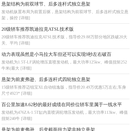
悬架结构为前双球节、后多连杆式独立悬架
发动机纵置布局为前置后驱，悬架结构为前双球节、后多连杆式独立悬
架，操控
[详细]
20级轿车推荐凯迪拉克ATSL技术版
20级轿车推荐凯迪拉克ATSL技术版，指导价29.88万部分地区跌破20大
关、平均
[详细]
动力表现虽然是小马拉大车但还可以实现9秒左右破百
发动机为1.5T-LF涡轮增压直喷发动机，最大功率125kw、峰值扭矩252
牛米(最大
[详细]
悬架为前麦弗逊、后多连杆式四轮独立悬架
15级轿车推荐迈锐宝XL自动锐逸版，指导价20.49万优惠5万左右;车身
尺寸4923*
[详细]
百公里加速8.62秒的最好成绩在同价位轿车里属于一线水平
发动机为476ZA-1.5T缸内直喷涡轮增压发动机，最大功率113kw、峰值
扭矩240牛
[详细]
悬架为前麦弗逊、后变截面扭力梁非独立悬架