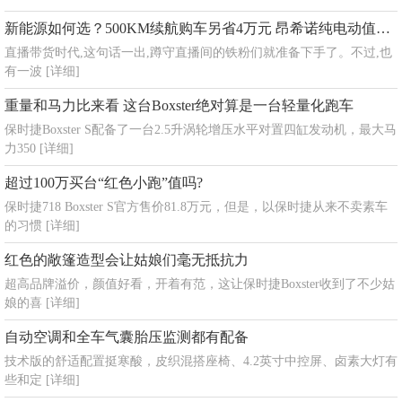
新能源如何选？500KM续航购车另省4万元 昂希诺纯电动值得推荐
直播带货时代,这句话一出,蹲守直播间的铁粉们就准备下手了。不过,也
有一波
[详细]
重量和马力比来看 这台Boxster绝对算是一台轻量化跑车
保时捷Boxster S配备了一台2.5升涡轮增压水平对置四缸发动机，最大马
力350
[详细]
超过100万买台“红色小跑”值吗?
保时捷718 Boxster S官方售价81.8万元，但是，以保时捷从来不卖素车
的习惯
[详细]
红色的敞篷造型会让姑娘们毫无抵抗力
超高品牌溢价，颜值好看，开着有范，这让保时捷Boxster收到了不少姑
娘的喜
[详细]
自动空调和全车气囊胎压监测都有配备
技术版的舒适配置挺寒酸，皮织混搭座椅、4.2英寸中控屏、卤素大灯有
些和定
[详细]