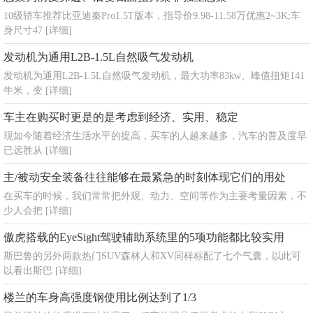
10级轿车推荐比亚迪秦Pro1.5T版本，指导价9.98-11.58万优惠2~3K;车
身尺寸47
[详细]
发动机为通用L2B-1.5L自然吸气发动机
发动机为通用L2B-1.5L自然吸气发动机，最大功率83kw、峰值扭矩141
牛米，变
[详细]
车主在购买时更是的是考虑到经济、实用、稳定
现如今随着经济生活水平的提高，买车的人越来越多，汽车的普及度早
已远胜从
[详细]
主/被动安全装备往往能够在最紧急的时刻体现它们的用处
在买车的时候，我们常常把外观、动力、空间等作为主要考量因素，不
少人会把
[详细]
傲虎搭载的EyeSight驾驶辅助系统里的5项功能都比较实用
斯巴鲁的另外两款热门SUV森林人和XV同样标配了七个气囊，以此可
以看出斯巴
[详细]
楼兰的车身高强度钢使用比例达到了1/3