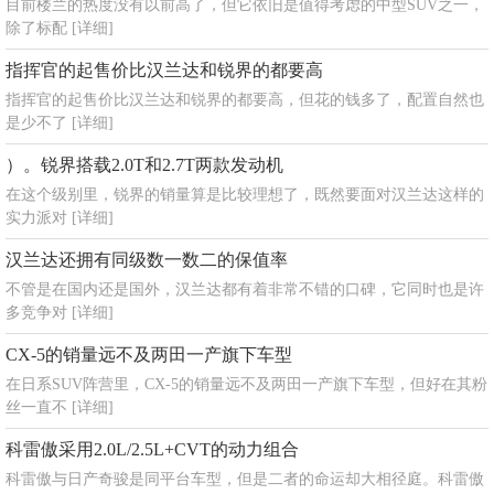
目前楼兰的热度没有以前高了，但它依旧是值得考虑的中型SUV之一，
除了标配
[详细]
指挥官的起售价比汉兰达和锐界的都要高
指挥官的起售价比汉兰达和锐界的都要高，但花的钱多了，配置自然也
是少不了
[详细]
）。锐界搭载2.0T和2.7T两款发动机
在这个级别里，锐界的销量算是比较理想了，既然要面对汉兰达这样的
实力派对
[详细]
汉兰达还拥有同级数一数二的保值率
不管是在国内还是国外，汉兰达都有着非常不错的口碑，它同时也是许
多竞争对
[详细]
CX-5的销量远不及两田一产旗下车型
在日系SUV阵营里，CX-5的销量远不及两田一产旗下车型，但好在其粉
丝一直不
[详细]
科雷傲采用2.0L/2.5L+CVT的动力组合
科雷傲与日产奇骏是同平台车型，但是二者的命运却大相径庭。科雷傲