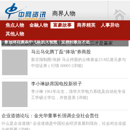
商界人物
焦点人物
金融人物
富豪故事
商界精英
人事异动
其他人物
鲁冠球在萧条中飞跃的大智慧：坚持到最后才是赢家
马云马化腾丁磊“捧场”券商股
新京报制图/张妍 马云持股的云锋基金23.8亿港元参与
中信证券 ( 行情 60003
[详细]
李小琳缺席国电投新班子
李小琳 1961年出生，清华大学电力系统及自动化专业
工学硕士学位，并曾是美
[详细]
企业道德论坛：金光华董事长强调企业社会责任
什么是企业道德? 企业道德是中国社会经济发展到现在，社会对企业提
出的新要
[详细]