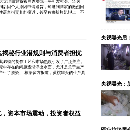
天无理由退货被商家辱骂一事引发社会广泛关
到后因个人原因申请退货，却遭到商家的激烈回
性语言指责其乱投诉，甚至称癞蛤蟆趴脚上，不
央视曝光后
,揭秘行业潜规则与消费者担忧
其独特的制作工艺和市场热度引发了广泛关注。
程中存在的问题逐渐浮出水面，尤其是关于生产
产生了质疑。 根据多方报道，黄桃罐头的生产具
央视曝光：
1亿，资本市场震动，投资者权益