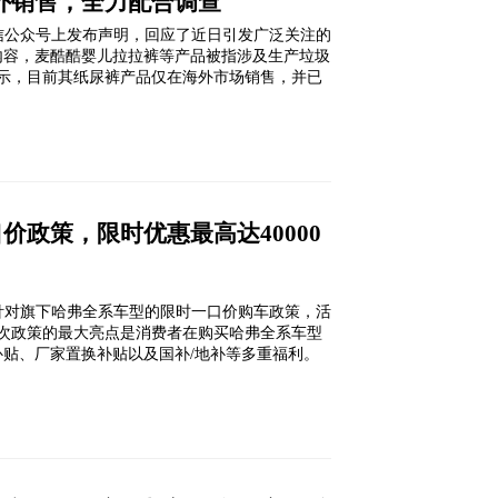
外销售，全力配合调查
方微信公众号上发布声明，回应了近日引发广泛关注的
内容，麦酷酷婴儿拉拉裤等产品被指涉及生产垃圾
示，目前其纸尿裤产品仅在海外市场销售，并已
政策，限时优惠最高达40000
一项针对旗下哈弗全系车型的限时一口价购车政策，活
日。此次政策的最大亮点是消费者在购买哈弗全系车型
金补贴、厂家置换补贴以及国补/地补等多重福利。