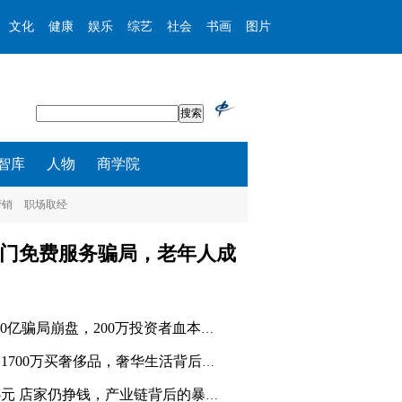
文化
健康
娱乐
综艺
社会
书画
图片
智库
人物
商学院
营销
职场取经
门免费服务骗局，老年人成
DGCX鑫慷嘉130亿骗局崩盘，200万投资者血本无归，操盘
女子挪用公司近1700万买奢侈品，奢华生活背后竟是职务
一只烤鸭只卖25元 店家仍挣钱，产业链背后的暴利秘密