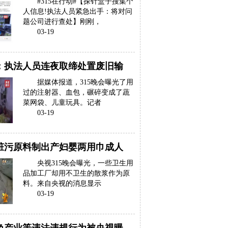
#315在行动#【探针盒子搜集个
人信息!执法人员紧急出手：将对问
题公司进行查处】刚刚，
03-19
：执法人员连夜取缔处置废旧输
据媒体报道，315晚会曝光了用
过的注射器、血包，碾碎变成了蔬
菜网袋、儿童玩具。记者
03-19
脏污原料制出产妇婴两用巾成人
央视315晚会曝光，一些卫生用
品加工厂却用不卫生的散浆作为原
料。来自央视的消息显示
03-19