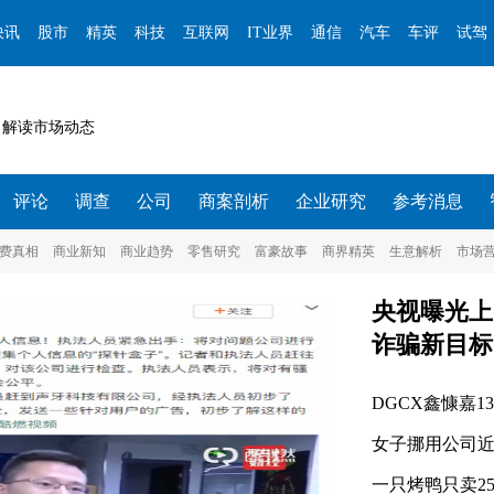
快讯
股市
精英
科技
互联网
IT业界
通信
汽车
车评
试驾
 解读市场动态
评论
调查
公司
商案剖析
企业研究
参考消息
费真相
商业新知
商业趋势
零售研究
富豪故事
商界精英
生意解析
市场
央视曝光上
诈骗新目标