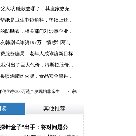
手握20亿黑帮教父入狱 赃款去哪了，其发家史充满暴力
女子吐槽买桃子垫纸是卫生巾边角料，垫纸上还印有“奈
央视曝光不防晒的防晒衣，相关部门对涉事企业进行现场
制出产妇婴两用巾成人纸尿裤
银行职员被前女友韩剧式诈骗197万，情感纠葛与金钱陷
免费服务骗局，老年人成诈骗新目标
马斯克:DOGE让我付出了巨大代价，特斯拉股价暴跌或成
商贩用稀释敌敌畏喷洒腊肉火腿，食品安全警钟再次敲响
俩为争300万遗产发现均非亲生
·
宗馥莉亲叔叔宗泽后的商业版图，公
阅读
其他推荐
“探针盒子”出手：将对问题公