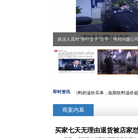
央视曝光后：执法人员连夜取缔处置废旧
即时资讯
国企领域存在的
·
谁在为红色“尖叫”饮料的溢价买单，临期饮料溢价超
商案内幕
买家七天无理由退货被店家