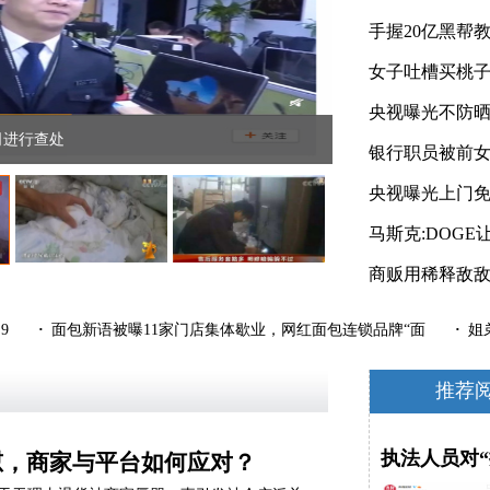
输液管
央视曝光：脏污原料
央视曝光上门
9
·
面包新语被曝11家门店集体歇业，网红面包连锁品牌“面
·
姐弟
推荐
执法人员对
怼，商家与平台如何应对？