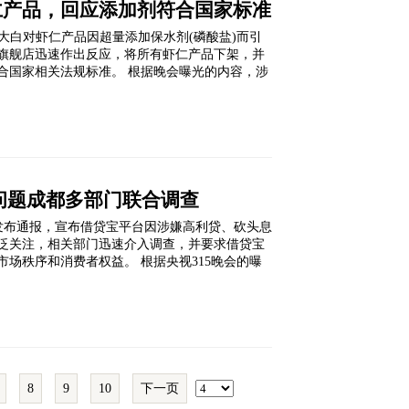
仁产品，回应添加剂符合国家标准
了正大白对虾仁产品因超量添加保水剂(磷酸盐)而引
旗舰店迅速作出反应，将所有虾仁产品下架，并
合国家相关法规标准。 根据晚会曝光的内容，涉
问题成都多部门联合调查
政局发布通报，宣布借贷宝平台因涉嫌高利贷、砍头息
泛关注，相关部门迅速介入调查，并要求借贷宝
场秩序和消费者权益。 根据央视315晚会的曝
8
9
10
下一页