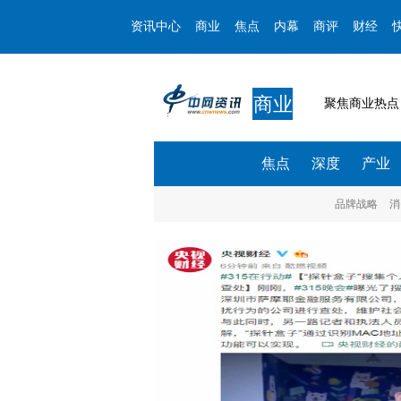
资讯中心
商业
焦点
内幕
商评
财经
商业
聚焦商业热点
焦点
深度
产业
品牌战略
消