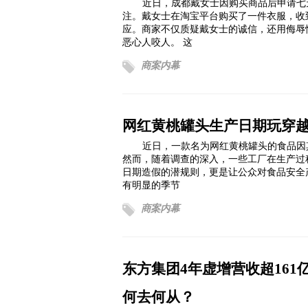
近日，成都戴女士因购买商品后申请七
注。戴女士在淘宝平台购买了一件衣服，收
应。商家不仅质疑戴女士的诚信，还用侮辱
恶心人咬人。 这
商案内幕
网红黄桃罐头生产日期玩穿越
近日，一款名为网红黄桃罐头的食品因
然而，随着调查的深入，一些工厂在生产过
日期造假的潜规则，更是让公众对食品安全
有明显的季节
商案内幕
东方集团4年虚增营收超16
何去何从？